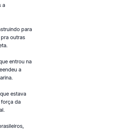
s a
struindo para
 pra outras
eta.
que entrou na
reendeu a
arina.
 que estava
 força da
l.
asileiros,