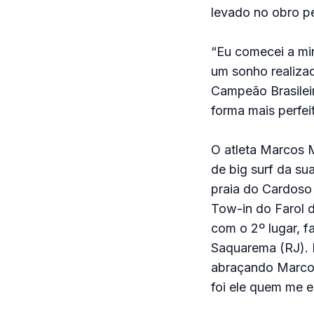
levado no obro p
“Eu comecei a mi
um sonho realizad
Campeão Brasilei
forma mais perfei
O atleta Marcos 
de big surf da su
praia do Cardoso
Tow-in do Farol 
com o 2º lugar, f
Saquarema (RJ). 
abraçando Marcos
foi ele quem me e