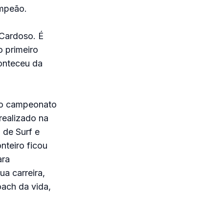
ampeão.
 Cardoso. É
o primeiro
onteceu da
ro campeonato
realizado na
de Surf e
teiro ficou
ara
a carreira,
ach da vida,