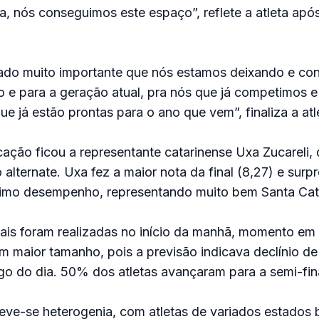
a, nós conseguimos este espaço”, reflete a atleta apó
ado muito importante que nós estamos deixando e con
e para a geração atual, pra nós que já competimos e
e já estão prontas para o ano que vem”, finaliza a atl
ção ficou a representante catarinense Uxa Zucareli, 
lternate. Uxa fez a maior nota da final (8,27) e surp
timo desempenho, representando muito bem Santa Cat
nais foram realizadas no início da manhã, momento em
m maior tamanho, pois a previsão indicava declínio de
o do dia. 50% dos atletas avançaram para a semi-fina
eve-se heterogenia, com atletas de variados estados br