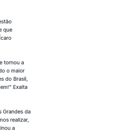
estão
e que
Ícaro
e tornou a
do o maior
s do Brasil,
em!” Exalta
s Grandes da
os realizar,
cinou a