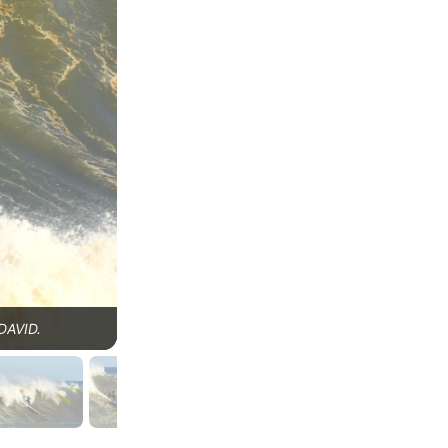
DAVID.
Marcos Monteiro, Big Wave Mormaii 2024, prai