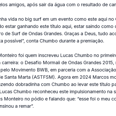
elos amigos, após sair da água com o resultado de c
nha vida no big surf em um evento como este aqui no
o estar ganhando este título aqui, estar saindo como 
ro de Surf de Ondas Grandes. Graças a Deus, tudo ac
ta possível”, conta Chumbo durante a premiação.
Monteiro foi quem inscreveu Lucas Chumbo no primei
a carreira: o Desafio Mormaii de Ondas Grandes 2015, 
 pelo Movimento BWB, em parceria com a Associação 
de Santa Marta (ASTFSM). Agora em 2024 Marcos mon
azendo dobradinha com Chumbo ao levar este título p
Lucas Chumbo reconheceu este impulsionamento na su
 Monteiro no pódio e falando que: “esse foi o meu co
nsinou a remar”.