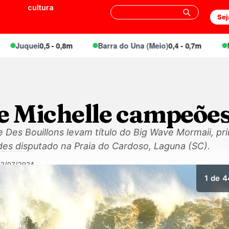
cultura
Sej
Juquei
0,5 - 0,8m
Barra do Una (Meio)
0,4 - 0,7m
Mares
 Michelle campeõe
 Des Bouillons levam título do Big Wave Mormaii, p
des disputado na Praia do Cardoso, Laguna (SC).
02/07/2024
1
de 4