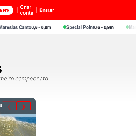
Criar
Entrar
a Pro
conta
ias Canto
0,6 - 0,8m
Special Point
0,6 - 0,9m
Maresia
s
rimeiro campeonato
4
❮
❯