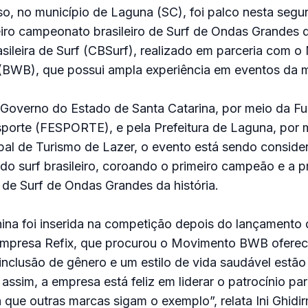
o, no município de Laguna (SC), foi palco nesta segund
eiro campeonato brasileiro de Surf de Ondas Grandes d
sileira de Surf (CBSurf), realizado em parceria com 
 (BWB), que possui ampla experiência em eventos da 
 Governo do Estado de Santa Catarina, por meio da F
sporte (FESPORTE), e pela Prefeitura de Laguna, por 
ipal de Turismo de Lazer, o evento está sendo consid
 do surf brasileiro, coroando o primeiro campeão e a p
 de Surf de Ondas Grandes da história.
ina foi inserida na competição depois do lançamento 
a empresa Refix, que procurou o Movimento BWB ofere
inclusão de gênero e um estilo de vida saudável estão
, assim, a empresa está feliz em liderar o patrocínio pa
 que outras marcas sigam o exemplo”, relata Ini Ghidir