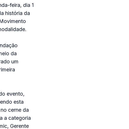
a-feira, dia 1
a história da
o Movimento
modalidade.
undação
meio da
erado um
rimeira
do evento,
cendo esta
 no cerne da
ra a categoria
mic, Gerente