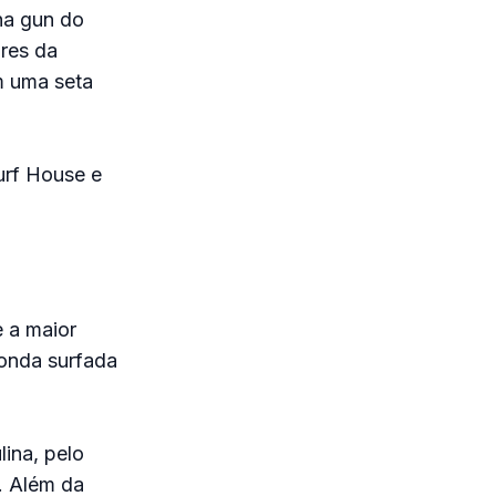
ha gun do
res da
m uma seta
urf House e
 a maior
 onda surfada
lina, pelo
a. Além da