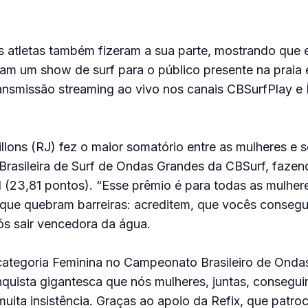
s atletas também fizeram a sua parte, mostrando que 
am um show de surf para o público presente na praia 
nsmissão streaming ao vivo nos canais CBSurfPlay e 
llons (RJ) fez o maior somatório entre as mulheres e s
Brasileira de Surf de Ondas Grandes da CBSurf, fazen
l (23,81 pontos). “Esse prêmio é para todas as mulhere
 que quebram barreiras: acreditem, que vocês consegu
ós sair vencedora da água.
 categoria Feminina no Campeonato Brasileiro de Onda
uista gigantesca que nós mulheres, juntas, conseguim
muita insistência. Graças ao apoio da Refix, que patro