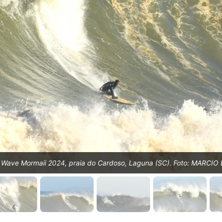
Wave Mormaii 2024, praia do Cardoso, Laguna (SC). Foto: MARCIO 