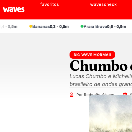
favoritos
wavescheck
0,5m
Bananas
0,3 - 0,5m
Praia Brava
0,6 - 0,9m
BIG WAVE MORMAII
Chumbo e
Lucas Chumbo e Michelle
brasileiro de ondas gran
Por Redação Waves