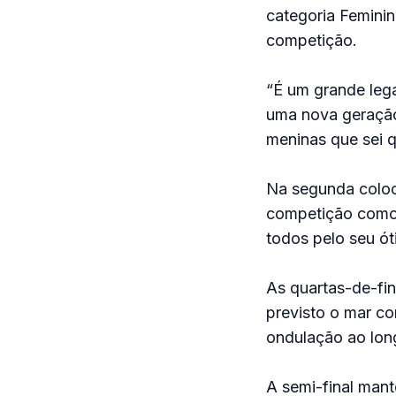
categoria Feminin
competição.
“É um grande leg
uma nova geração 
meninas que sei qu
Na segunda coloca
competição como a
todos pelo seu ó
As quartas-de-fi
previsto o mar co
ondulação ao long
A semi-final mant