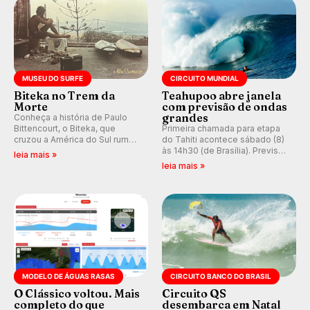
MUSEU DO SURFE
CIRCUITO MUNDIAL
Biteka no Trem da
Teahupoo abre janela
Morte
com previsão de ondas
grandes
Conheça a história de Paulo
Bittencourt, o Biteka, que
Primeira chamada para etapa
cruzou a América do Sul rumo
do Tahiti acontece sábado (8)
ao Pacífico em uma jornada
às 14h30 (de Brasília). Previsão
leia mais »
que se tornou um marco de
indica swell consistente.
leia mais »
aventura, resiliência e paixão
Medina embarca para evento e
pelo surfe.
WSL divulga baterias, com
Kelly Slater convidado.
MODELO DE ÁGUAS RASAS
CIRCUITO BANCO DO BRASIL
O Clássico voltou. Mais
Circuito QS
completo do que
desembarca em Natal