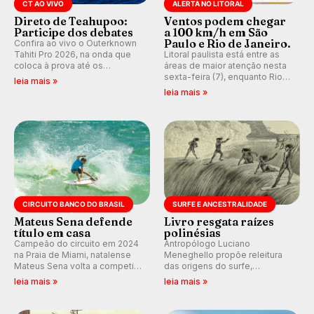
CT AO VIVO
ALERTA NO LITORAL
Direto de Teahupoo:
Ventos podem chegar
Participe dos debates
a 100 km/h em São
Paulo e Rio de Janeiro.
Confira ao vivo o Outerknown
Tahiti Pro 2026, na onda que
Litoral paulista está entre as
coloca à prova até os
áreas de maior atenção nesta
melhores surfistas do mundo.
sexta-feira (7), enquanto Rio
leia mais »
Participe dos comentários e
de Janeiro também recebe
leia mais »
debates em tempo real no
alerta para ventos fortes.
nosso fórum, durante as
Rajadas já chegaram a 97,2
etapas da WSL.
km/h em Itanhaém.
CIRCUITO BANCO DO BRASIL
SURFE E ANCESTRALIDADE
Mateus Sena defende
Livro resgata raízes
título em casa
polinésias
Campeão do circuito em 2024
Antropólogo Luciano
na Praia de Miami, natalense
Meneghello propõe releitura
Mateus Sena volta a competir
das origens do surfe,
em casa em busca de manter a
resgatando a cultura polinésia
leia mais »
leia mais »
hegemonia potiguar em etapa
e questionando a visão
do Circuito Banco do Brasil.
ocidental que transformou a
prática em esporte e indústria.