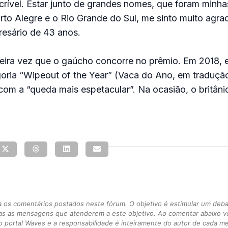
ncrível. Estar junto de grandes nomes, que foram minha
to Alegre e o Rio Grande do Sul, me sinto muito agra
esário de 43 anos.
meira vez que o gaúcho concorre no prêmio. Em 2018, 
oria “Wipeout of the Year” (Vaca do Ano, em tradução 
 com a “queda mais espetacular”. Na ocasião, o britân
s comentários postados neste fórum. O objetivo é estimular um debate
as as mensagens que atenderem a este objetivo. Ao comentar abaixo 
 portal Waves e a responsabilidade é inteiramente do autor de cada 