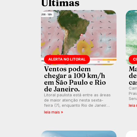
Últimas
ALERTA NO LITORAL
C
Ventos podem
Ma
chegar a 100 km/h
de
em São Paulo e Rio
ca
de Janeiro.
Cam
Prai
Litoral paulista está entre as áreas
Sena
de maior atenção nesta sexta-
bus
feira (7), enquanto Rio de Janeiro
leia
poti
também recebe alerta para ventos
leia mais »
Banc
fortes. Rajadas já chegaram a 97,2
km/h em Itanhaém.