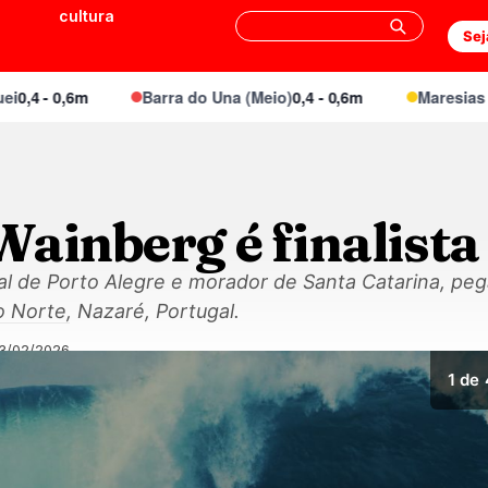
cultura
Sej
 - 0,6m
Barra do Una (Meio)
0,4 - 0,6m
Maresias Cant
ainberg é finalista
al de Porto Alegre e morador de Santa Catarina, p
 Norte, Nazaré, Portugal.
13/02/2026
1
de 