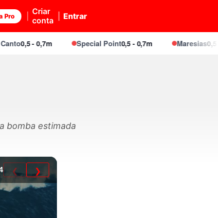
Criar
Entrar
a Pro
conta
o
0,5 - 0,7m
Special Point
0,5 - 0,7m
Maresias
0,5 - 0,7
ega bomba estimada
4
❮
❯