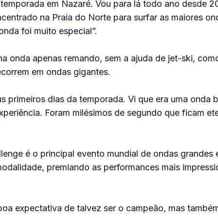
 temporada em Nazaré. Vou para lá todo ano desde 20
centrado na Praia do Norte para surfar as maiores on
nda foi muito especial”.
na onda apenas remando, sem a ajuda de jet-ski, com
recorrem em ondas gigantes.
s primeiros dias da temporada. Vi que era uma onda b
experiência. Foram milésimos de segundo que ficam et
enge é o principal evento mundial de ondas grandes e 
 modalidade, premiando as performances mais impress
oa expectativa de talvez ser o campeão, mas também