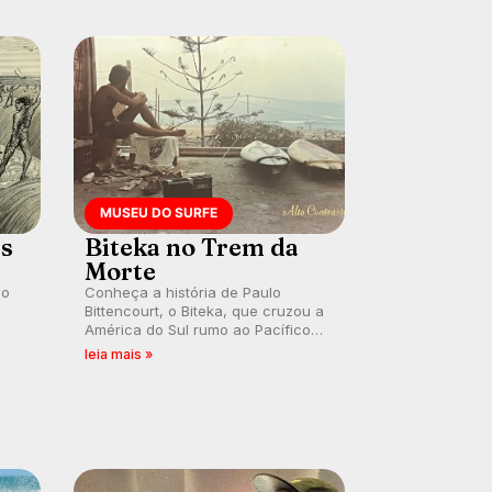
MUSEU DO SURFE
es
Biteka no Trem da
Morte
lo
Conheça a história de Paulo
Bittencourt, o Biteka, que cruzou a
América do Sul rumo ao Pacífico
ão
em uma jornada que se tornou um
leia mais »
marco de aventura, resiliência e
paixão pelo surfe.