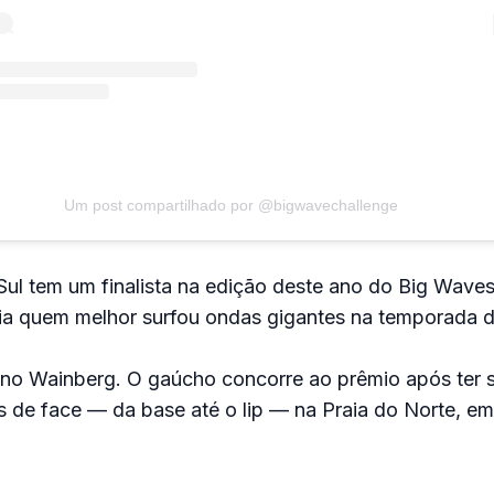
Um post compartilhado por @bigwavechallenge
ul tem um finalista na edição deste ano do Big Waves
a quem melhor surfou ondas gigantes na temporada 
ano Wainberg. O gaúcho concorre ao prêmio após ter 
 de face — da base até o lip — na Praia do Norte, e