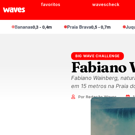
favoritos
wavescheck
Bananas
0,3 - 0,4m
Praia Brava
0,5 - 0,7m
Juquei
0,4
BIG WAVE CHALLENGE
Fabiano W
Fabiano Wainberg, natur
em 15 metros na Praia do
Por Redação Waves