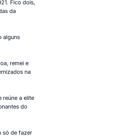
21. Fico dois,
das da
o alguns
oa, remei e
ernizados na
reúne a elite
ionantes do
 só de fazer