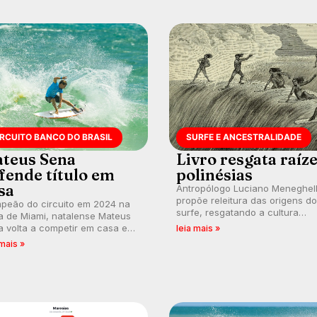
IRCUITO BANCO DO BRASIL
SURFE E ANCESTRALIDADE
teus Sena
Livro resgata raíz
fende título em
polinésias
sa
Antropólogo Luciano Meneghel
propõe releitura das origens do
peão do circuito em 2024 na
surfe, resgatando a cultura
a de Miami, natalense Mateus
polinésia e questionando a vis
 volta a competir em casa em
leia mais »
ocidental que transformou a
ca de manter a hegemonia
 mais »
prática em esporte e indústria.
guar em etapa do Circuito
o do Brasil.