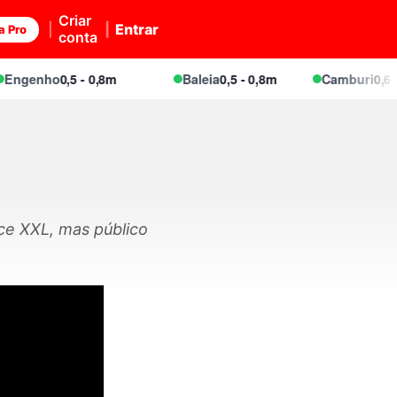
Criar
Entrar
a Pro
conta
enho
0,5 - 0,8m
Baleia
0,5 - 0,8m
Camburi
0,6 - 0,8
ce XXL, mas público