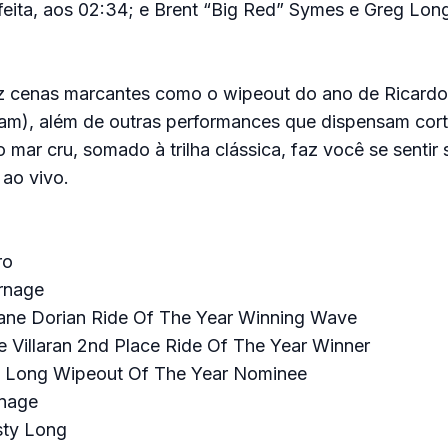
rfeita, aos 02:34; e Brent “Big Red” Symes e Greg Lo
az cenas marcantes como o wipeout do ano de Ricard
am), além de outras performances que dispensam cor
 mar cru, somado à trilha clássica, faz você se sentir
 ao vivo.
ro
rnage
ane Dorian Ride Of The Year Winning Wave
e Villaran 2nd Place Ride Of The Year Winner
eg Long Wipeout Of The Year Nominee
rnage
sty Long