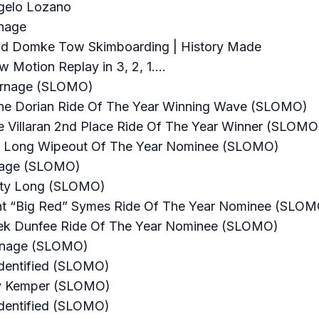
gelo Lozano
rnage
ad Domke Tow Skimboarding | History Made
w Motion Replay in 3, 2, 1….
arnage (SLOMO)
ane Dorian Ride Of The Year Winning Wave (SLOMO)
be Villaran 2nd Place Ride Of The Year Winner (SLOMO
eg Long Wipeout Of The Year Nominee (SLOMO)
rnage (SLOMO)
usty Long (SLOMO)
ent “Big Red” Symes Ride Of The Year Nominee (SLOM
rek Dunfee Ride Of The Year Nominee (SLOMO)
arnage (SLOMO)
identified (SLOMO)
lly Kemper (SLOMO)
identified (SLOMO)