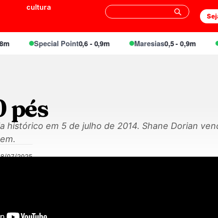
cultura
Sej
Special Point
0,6 - 0,9m
Maresias
0,5 - 0,9m
Eng
0 pés
a histórico em 5 de julho de 2014. Shane Dorian ven
gem.
08/07/2025