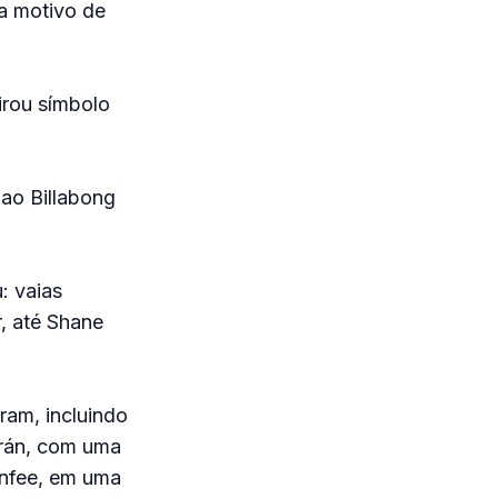
a motivo de
irou símbolo
 ao Billabong
: vaias
r, até Shane
ram, incluindo
arán, com uma
unfee, em uma