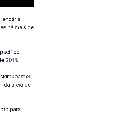
lendária
des há mais de
pecífico
de 2014.
m skimboarder
r da areia de
oto para