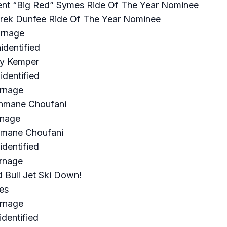
ent “Big Red” Symes Ride Of The Year Nominee
rek Dunfee Ride Of The Year Nominee
arnage
identified
ly Kemper
dentified
rnage
thmane Choufani
rnage
hmane Choufani
dentified
rnage
 Bull Jet Ski Down!
es
rnage
dentified