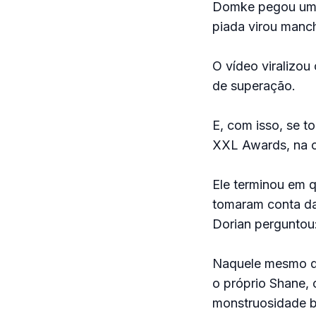
Domke pegou uma
piada virou manch
O vídeo viralizou
de superação.
E, com isso, se t
XXL Awards, na ca
Ele terminou em q
tomaram conta da 
Dorian perguntou
Naquele mesmo dia
o próprio Shane, 
monstruosidade b