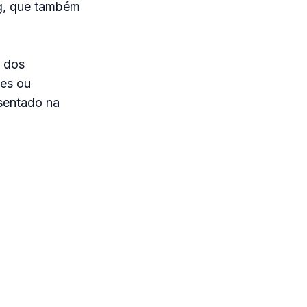
ng, que também
o dos
tes ou
 sentado na