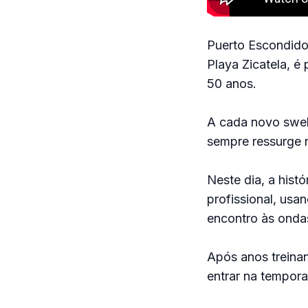
Puerto Escondido
Playa Zicatela, é
50 anos.
A cada novo swel
sempre ressurge n
Neste dia, a histó
profissional, usa
encontro às ondas
Após anos treina
entrar na tempora