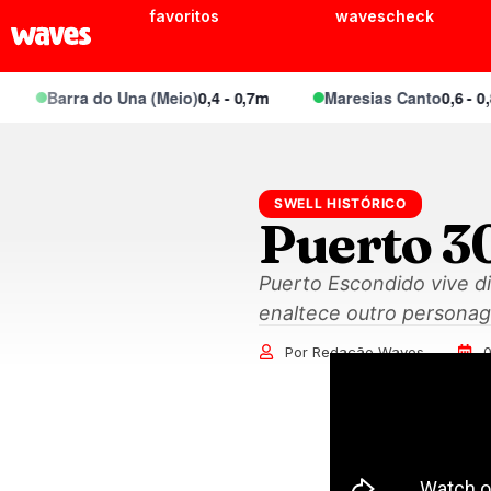
favoritos
wavescheck
Barra do Una (Meio)
0,4 - 0,7m
Maresias Canto
0,6 - 0,8m
SWELL HISTÓRICO
Puerto 3
Puerto Escondido vive di
enaltece outro persona
Por Redação Waves