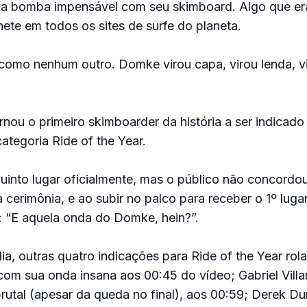
 bomba impensável com seu skimboard. Algo que er
ete em todos os sites de surfe do planeta.
 como nenhum outro. Domke virou capa, virou lenda, v
ornou o primeiro skimboarder da história a ser indicado
tegoria Ride of the Year.
uinto lugar oficialmente, mas o público não concordou
cerimônia, e ao subir no palco para receber o 1º luga
: “E aquela onda do Domke, hein?”.
, outras quatro indicações para Ride of the Year rola
com sua onda insana aos 00:45 do vídeo; Gabriel Vill
rutal (apesar da queda no final), aos 00:59; Derek D