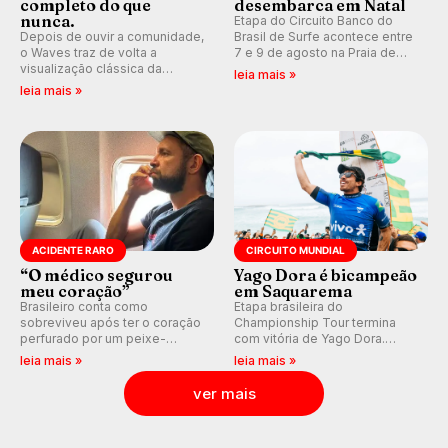
completo do que
desembarca em Natal
nunca.
Etapa do Circuito Banco do
Depois de ouvir a comunidade,
Brasil de Surfe acontece entre
o Waves traz de volta a
7 e 9 de agosto na Praia de
visualização clássica da
Miami (RN), em disputas
leia mais »
previsão de águas rasas,
válidas pelo Qualifying Series
leia mais »
agora integrada à nova
(QS) 4.000 e pela corrida por
plataforma e com previsão das
vagas no Challenger Series.
ondas para até 16 dias.
ACIDENTE RARO
CIRCUITO MUNDIAL
“O médico segurou
Yago Dora é bicampeão
meu coração”
em Saquarema
Brasileiro conta como
Etapa brasileira do
sobreviveu após ter o coração
Championship Tour termina
perfurado por um peixe-
com vitória de Yago Dora.
agulha enquanto surfava na
Sawyer Lindblad vence entre
leia mais »
leia mais »
Costa Rica.
as mulheres e Leonardo
Fioravanti assume liderança do
ver mais
ranking mundial da WSL, na
etapa de Saquarema.