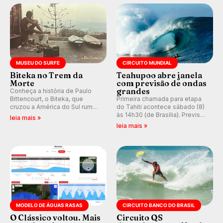
prática em esporte e indústria.
MUSEU DO SURFE
CIRCUITO MUNDIAL
Biteka no Trem da
Teahupoo abre janela
Morte
com previsão de ondas
grandes
Conheça a história de Paulo
Bittencourt, o Biteka, que
Primeira chamada para etapa
cruzou a América do Sul rumo
do Tahiti acontece sábado (8)
ao Pacífico em uma jornada
às 14h30 (de Brasília). Previsão
leia mais »
que se tornou um marco de
indica swell consistente.
leia mais »
aventura, resiliência e paixão
Medina embarca para evento e
pelo surfe.
WSL divulga baterias, com
Kelly Slater convidado.
MODELO DE ÁGUAS RASAS
CIRCUITO BANCO DO BRASIL
O Clássico voltou. Mais
Circuito QS