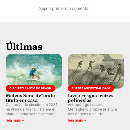
Seja o primeiro a comentar.
Últimas
CIRCUITO BANCO DO BRASIL
SURFE E ANCESTRALIDADE
Mateus Sena defende
Livro resgata raízes
título em casa
polinésias
Campeão do circuito em 2024
Antropólogo Luciano
na Praia de Miami, natalense
Meneghello propõe releitura
Mateus Sena volta a competir
das origens do surfe,
em casa em busca de manter a
resgatando a cultura polinésia
leia mais »
leia mais »
hegemonia potiguar em etapa
e questionando a visão
do Circuito Banco do Brasil.
ocidental que transformou a