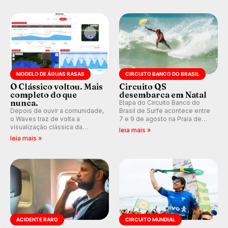
pelo surfe.
WSL divulga baterias, com
Kelly Slater convidado.
MODELO DE ÁGUAS RASAS
CIRCUITO BANCO DO BRASIL
O Clássico voltou. Mais
Circuito QS
completo do que
desembarca em Natal
nunca.
Etapa do Circuito Banco do
Depois de ouvir a comunidade,
Brasil de Surfe acontece entre
o Waves traz de volta a
7 e 9 de agosto na Praia de
visualização clássica da
Miami (RN), em disputas
leia mais »
previsão de águas rasas,
válidas pelo Qualifying Series
leia mais »
agora integrada à nova
(QS) 4.000 e pela corrida por
plataforma e com previsão das
vagas no Challenger Series.
ondas para até 16 dias.
ACIDENTE RARO
CIRCUITO MUNDIAL