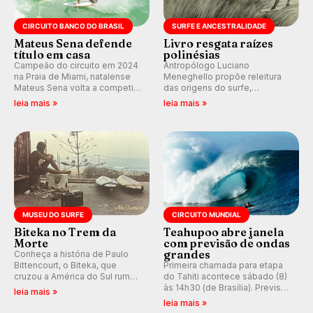
CIRCUITO BANCO DO BRASIL
SURFE E ANCESTRALIDADE
Mateus Sena defende
Livro resgata raízes
título em casa
polinésias
Campeão do circuito em 2024
Antropólogo Luciano
na Praia de Miami, natalense
Meneghello propõe releitura
Mateus Sena volta a competir
das origens do surfe,
em casa em busca de manter a
resgatando a cultura polinésia
leia mais »
leia mais »
hegemonia potiguar em etapa
e questionando a visão
do Circuito Banco do Brasil.
ocidental que transformou a
prática em esporte e indústria.
MUSEU DO SURFE
CIRCUITO MUNDIAL
Biteka no Trem da
Teahupoo abre janela
Morte
com previsão de ondas
grandes
Conheça a história de Paulo
Bittencourt, o Biteka, que
Primeira chamada para etapa
cruzou a América do Sul rumo
do Tahiti acontece sábado (8)
ao Pacífico em uma jornada
às 14h30 (de Brasília). Previsão
leia mais »
que se tornou um marco de
indica swell consistente.
leia mais »
aventura, resiliência e paixão
Medina embarca para evento e