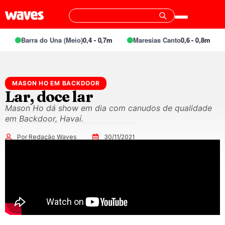
Barra do Una (Meio)
0,4 - 0,7m
Maresias Canto
0,6 - 0,8m
MASON HO EM BACKDOOR
Lar, doce lar
Mason Ho dá show em dia com canudos de qualidade
em Backdoor, Havaí.
Por Redação Waves
30/11/2021