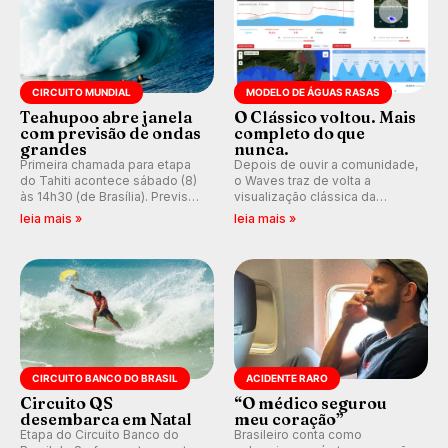
CIRCUITO MUNDIAL
MODELO DE ÁGUAS RASAS
Teahupoo abre janela
O Clássico voltou. Mais
com previsão de ondas
completo do que
grandes
nunca.
Primeira chamada para etapa
Depois de ouvir a comunidade,
do Tahiti acontece sábado (8)
o Waves traz de volta a
às 14h30 (de Brasília). Previsão
visualização clássica da
indica swell consistente.
previsão de águas rasas,
leia mais »
leia mais »
Medina embarca para evento e
agora integrada à nova
WSL divulga baterias, com
plataforma e com previsão das
Kelly Slater convidado.
ondas para até 16 dias.
CIRCUITO BANCO DO BRASIL
ACIDENTE RARO
Circuito QS
“O médico segurou
desembarca em Natal
meu coração”
Etapa do Circuito Banco do
Brasileiro conta como