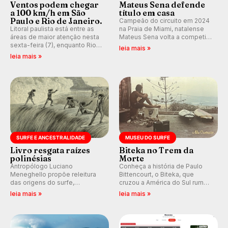
Ventos podem chegar
Mateus Sena defende
a 100 km/h em São
título em casa
Paulo e Rio de Janeiro.
Campeão do circuito em 2024
Litoral paulista está entre as
na Praia de Miami, natalense
áreas de maior atenção nesta
Mateus Sena volta a competir
sexta-feira (7), enquanto Rio
em casa em busca de manter a
leia mais »
de Janeiro também recebe
hegemonia potiguar em etapa
leia mais »
alerta para ventos fortes.
do Circuito Banco do Brasil.
Rajadas já chegaram a 97,2
km/h em Itanhaém.
SURFE E ANCESTRALIDADE
MUSEU DO SURFE
Livro resgata raízes
Biteka no Trem da
polinésias
Morte
Antropólogo Luciano
Conheça a história de Paulo
Meneghello propõe releitura
Bittencourt, o Biteka, que
das origens do surfe,
cruzou a América do Sul rumo
resgatando a cultura polinésia
ao Pacífico em uma jornada
leia mais »
leia mais »
e questionando a visão
que se tornou um marco de
ocidental que transformou a
aventura, resiliência e paixão
prática em esporte e indústria.
pelo surfe.