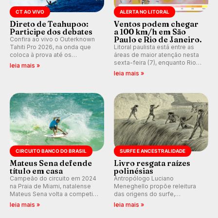
CT AO VIVO
ALERTA NO LITORAL
Direto de Teahupoo:
Ventos podem chegar
Participe dos debates
a 100 km/h em São
Paulo e Rio de Janeiro.
Confira ao vivo o Outerknown
Tahiti Pro 2026, na onda que
Litoral paulista está entre as
coloca à prova até os
áreas de maior atenção nesta
melhores surfistas do mundo.
sexta-feira (7), enquanto Rio
leia mais »
Participe dos comentários e
de Janeiro também recebe
leia mais »
debates em tempo real no
alerta para ventos fortes.
nosso fórum, durante as
Rajadas já chegaram a 97,2
etapas da WSL.
km/h em Itanhaém.
CIRCUITO BANCO DO BRASIL
SURFE E ANCESTRALIDADE
Mateus Sena defende
Livro resgata raízes
título em casa
polinésias
Campeão do circuito em 2024
Antropólogo Luciano
na Praia de Miami, natalense
Meneghello propõe releitura
Mateus Sena volta a competir
das origens do surfe,
em casa em busca de manter a
resgatando a cultura polinésia
leia mais »
leia mais »
hegemonia potiguar em etapa
e questionando a visão
do Circuito Banco do Brasil.
ocidental que transformou a