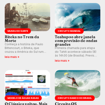
prática em esporte e indústria.
MUSEU DO SURFE
CIRCUITO MUNDIAL
Biteka no Trem da
Teahupoo abre janela
Morte
com previsão de ondas
grandes
Conheça a história de Paulo
Bittencourt, o Biteka, que
Primeira chamada para etapa
cruzou a América do Sul rumo
do Tahiti acontece sábado (8)
ao Pacífico em uma jornada
às 14h30 (de Brasília). Previsão
leia mais »
que se tornou um marco de
indica swell consistente.
leia mais »
aventura, resiliência e paixão
Medina embarca para evento e
pelo surfe.
WSL divulga baterias, com
Kelly Slater convidado.
MODELO DE ÁGUAS RASAS
CIRCUITO BANCO DO BRASIL
O Clássico voltou. Mais
Circuito QS