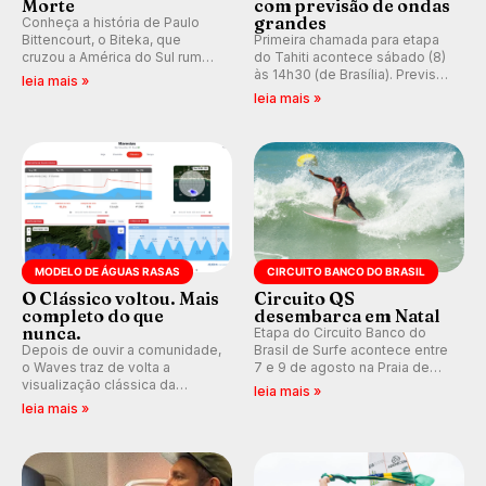
Morte
com previsão de ondas
grandes
Conheça a história de Paulo
Bittencourt, o Biteka, que
Primeira chamada para etapa
cruzou a América do Sul rumo
do Tahiti acontece sábado (8)
ao Pacífico em uma jornada
às 14h30 (de Brasília). Previsão
leia mais »
que se tornou um marco de
indica swell consistente.
leia mais »
aventura, resiliência e paixão
Medina embarca para evento e
pelo surfe.
WSL divulga baterias, com
Kelly Slater convidado.
MODELO DE ÁGUAS RASAS
CIRCUITO BANCO DO BRASIL
O Clássico voltou. Mais
Circuito QS
completo do que
desembarca em Natal
nunca.
Etapa do Circuito Banco do
Depois de ouvir a comunidade,
Brasil de Surfe acontece entre
o Waves traz de volta a
7 e 9 de agosto na Praia de
visualização clássica da
Miami (RN), em disputas
leia mais »
previsão de águas rasas,
válidas pelo Qualifying Series
leia mais »
agora integrada à nova
(QS) 4.000 e pela corrida por
plataforma e com previsão das
vagas no Challenger Series.
ondas para até 16 dias.