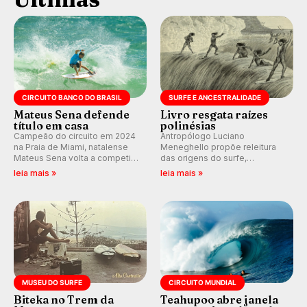
CIRCUITO BANCO DO BRASIL
SURFE E ANCESTRALIDADE
Mateus Sena defende
Livro resgata raízes
título em casa
polinésias
Campeão do circuito em 2024
Antropólogo Luciano
na Praia de Miami, natalense
Meneghello propõe releitura
Mateus Sena volta a competir
das origens do surfe,
em casa em busca de manter a
resgatando a cultura polinésia
leia mais »
leia mais »
hegemonia potiguar em etapa
e questionando a visão
do Circuito Banco do Brasil.
ocidental que transformou a
prática em esporte e indústria.
MUSEU DO SURFE
CIRCUITO MUNDIAL
Biteka no Trem da
Teahupoo abre janela