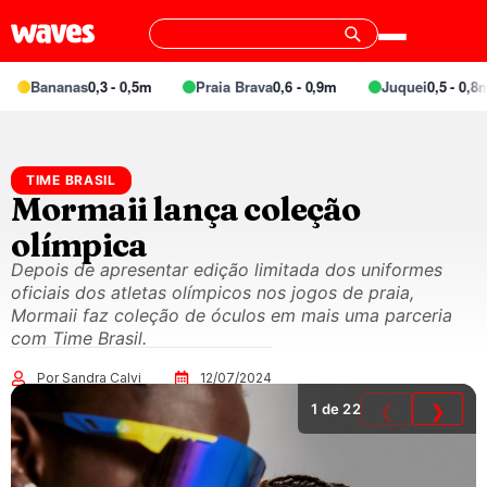
Bananas
0,3 - 0,5m
Praia Brava
0,6 - 0,9m
Juquei
0,5 - 0,8m
TIME BRASIL
Mormaii lança coleção
olímpica
Depois de apresentar edição limitada dos uniformes
oficiais dos atletas olímpicos nos jogos de praia,
Mormaii faz coleção de óculos em mais uma parceria
com Time Brasil.
Por Sandra Calvi
12/07/2024
1
de 22
❮
❯