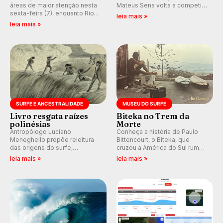
áreas de maior atenção nesta
Mateus Sena volta a competir
sexta-feira (7), enquanto Rio
em casa em busca de manter a
leia mais »
de Janeiro também recebe
hegemonia potiguar em etapa
leia mais »
alerta para ventos fortes.
do Circuito Banco do Brasil.
Rajadas já chegaram a 97,2
km/h em Itanhaém.
SURFE E ANCESTRALIDADE
MUSEU DO SURFE
Livro resgata raízes
Biteka no Trem da
polinésias
Morte
Antropólogo Luciano
Conheça a história de Paulo
Meneghello propõe releitura
Bittencourt, o Biteka, que
das origens do surfe,
cruzou a América do Sul rumo
resgatando a cultura polinésia
ao Pacífico em uma jornada
leia mais »
leia mais »
e questionando a visão
que se tornou um marco de
ocidental que transformou a
aventura, resiliência e paixão
prática em esporte e indústria.
pelo surfe.