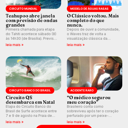
CIRCUITO MUNDIAL
MODELO DE ÁGUAS RASAS
Teahupoo abre janela
O Clássico voltou. Mais
com previsão de ondas
completo do que
grandes
nunca.
Primeira chamada para etapa
Depois de ouvir a comunidade,
do Tahiti acontece sábado (8)
o Waves traz de volta a
às 14h30 (de Brasília). Previsão
visualização clássica da
indica swell consistente.
previsão de águas rasas,
leia mais »
leia mais »
Medina embarca para evento e
agora integrada à nova
WSL divulga baterias, com
plataforma e com previsão das
Kelly Slater convidado.
ondas para até 16 dias.
CIRCUITO BANCO DO BRASIL
ACIDENTE RARO
Circuito QS
“O médico segurou
desembarca em Natal
meu coração”
Etapa do Circuito Banco do
Brasileiro conta como
Brasil de Surfe acontece entre
sobreviveu após ter o coração
7 e 9 de agosto na Praia de
perfurado por um peixe-
Miami (RN), em disputas
agulha enquanto surfava na
leia mais »
leia mais »
válidas pelo Qualifying Series
Costa Rica.