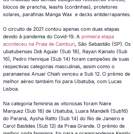
blocos de prancha, leashs (cordinhas), protetores
solares, parafinas Manga Wax e decks antiderrapantes.
O circuito de 2021 contou apenas com duas etapas
devido à pandemia do Covid-19. A
primeira etapa
aconteceu na Praia de Camburi
, São Sebastião (SP). Os
ubatubenses Didi Aguiar (Sub 18), Rayan Kainalo (Sub
16), Pedro Henrique (Sub 14) foram campeões de suas
respectivas categorias masculinas, assim como o
paranaense Anuar Chiah venceu a Sub 12. O prêmio de
melhor aéreo também foi para Ubatuba, com Lucas
Lisboa.
Na categoria feminina as vitoriosas foram Naire
Marquez (Sub 18) de Ubatuba, Luara Mandelli (Sub16)
do Paraná, Aysha Ratto (Sub 14) do Rio de Janeiro e
Carol Bastides (Sub 12) da Praia Grande. O prêmio de
melhor onda feminina, foi para a praiagrandense Kemily