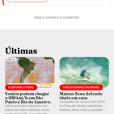
Seja o primeiro a comentar.
Últimas
ALERTA NO LITORAL
CIRCUITO BANCO DO BRASIL
Ventos podem chegar
Mateus Sena defende
a 100 km/h em São
título em casa
Paulo e Rio de Janeiro.
Campeão do circuito em 2024
Litoral paulista está entre as
na Praia de Miami, natalense
áreas de maior atenção nesta
Mateus Sena volta a competir
sexta-feira (7), enquanto Rio
em casa em busca de manter a