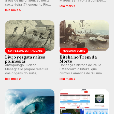
áreas de maior atenção nesta
Mateus Sena volta a competir
sexta-feira (7), enquanto Rio
em casa em busca de manter a
leia mais »
de Janeiro também recebe
hegemonia potiguar em etapa
leia mais »
alerta para ventos fortes.
do Circuito Banco do Brasil.
Rajadas já chegaram a 97,2
km/h em Itanhaém.
SURFE E ANCESTRALIDADE
MUSEU DO SURFE
Livro resgata raízes
Biteka no Trem da
polinésias
Morte
Antropólogo Luciano
Conheça a história de Paulo
Meneghello propõe releitura
Bittencourt, o Biteka, que
das origens do surfe,
cruzou a América do Sul rumo
resgatando a cultura polinésia
ao Pacífico em uma jornada
leia mais »
leia mais »
e questionando a visão
que se tornou um marco de
ocidental que transformou a
aventura, resiliência e paixão
prática em esporte e indústria.
pelo surfe.