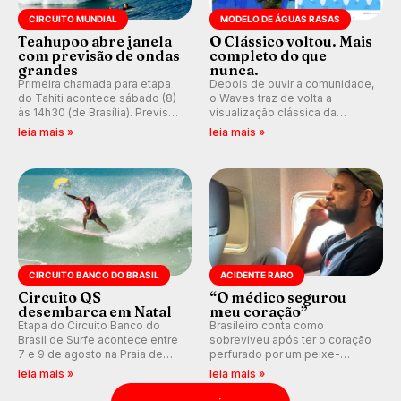
CIRCUITO MUNDIAL
MODELO DE ÁGUAS RASAS
Teahupoo abre janela
O Clássico voltou. Mais
com previsão de ondas
completo do que
grandes
nunca.
Primeira chamada para etapa
Depois de ouvir a comunidade,
do Tahiti acontece sábado (8)
o Waves traz de volta a
às 14h30 (de Brasília). Previsão
visualização clássica da
indica swell consistente.
previsão de águas rasas,
leia mais »
leia mais »
Medina embarca para evento e
agora integrada à nova
WSL divulga baterias, com
plataforma e com previsão das
Kelly Slater convidado.
ondas para até 16 dias.
CIRCUITO BANCO DO BRASIL
ACIDENTE RARO
Circuito QS
“O médico segurou
desembarca em Natal
meu coração”
Etapa do Circuito Banco do
Brasileiro conta como
Brasil de Surfe acontece entre
sobreviveu após ter o coração
7 e 9 de agosto na Praia de
perfurado por um peixe-
Miami (RN), em disputas
agulha enquanto surfava na
leia mais »
leia mais »
válidas pelo Qualifying Series
Costa Rica.
(QS) 4.000 e pela corrida por