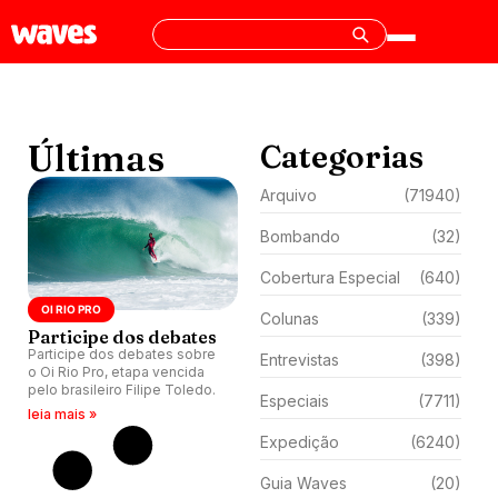
Últimas
Categorias
Arquivo
(71940)
Bombando
(32)
Cobertura Especial
(640)
OI RIO PRO
Colunas
(339)
Participe dos debates
Participe dos debates sobre
Entrevistas
(398)
o Oi Rio Pro, etapa vencida
pelo brasileiro Filipe Toledo.
Especiais
(7711)
leia mais »
Expedição
(6240)
Guia Waves
(20)