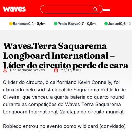
Bananas
0,4 - 0,4m
Praia Brava
0,7 - 0,9m
Juquei
0,6 - 0,
Waves.Terra Saquarema
Longboard International –
Líder do circuito perde de cara
Por Redação Waves
27/07/2001
O líder do circuito, o californiano Kevin Connelly, foi
eliminado pelo surfista local de Saquarema Robledo de
Oliveira, que venceu a quarta bateria do quarto round
durante as competições do Waves Terra Saquarema
Longboard International, 2a etapa do circuito mundial.
Robledo entrou no evento como wild card (convidado)