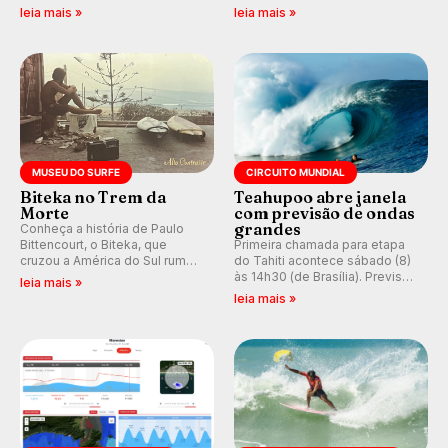
em casa em busca de manter a
resgatando a cultura polinésia
leia mais »
leia mais »
hegemonia potiguar em etapa
e questionando a visão
do Circuito Banco do Brasil.
ocidental que transformou a
prática em esporte e indústria.
MUSEU DO SURFE
CIRCUITO MUNDIAL
Biteka no Trem da
Teahupoo abre janela
Morte
com previsão de ondas
grandes
Conheça a história de Paulo
Bittencourt, o Biteka, que
Primeira chamada para etapa
cruzou a América do Sul rumo
do Tahiti acontece sábado (8)
ao Pacífico em uma jornada
às 14h30 (de Brasília). Previsão
leia mais »
que se tornou um marco de
indica swell consistente.
leia mais »
aventura, resiliência e paixão
Medina embarca para evento e
pelo surfe.
WSL divulga baterias, com
Kelly Slater convidado.