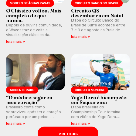
MODELO DE ÁGUAS RASAS
CIRCUITO BANCO DO BRASIL
O Clássico voltou. Mais
Circuito QS
completo do que
desembarca em Natal
nunca.
Etapa do Circuito Banco do
Depois de ouvir a comunidade,
Brasil de Surfe acontece entre
o Waves traz de volta a
7 e 9 de agosto na Praia de
visualização clássica da
Miami (RN), em disputas
leia mais »
previsão de águas rasas,
válidas pelo Qualifying Series
leia mais »
agora integrada à nova
(QS) 4.000 e pela corrida por
plataforma e com previsão das
vagas no Challenger Series.
ondas para até 16 dias.
ACIDENTE RARO
CIRCUITO MUNDIAL
“O médico segurou
Yago Dora é bicampeão
meu coração”
em Saquarema
Brasileiro conta como
Etapa brasileira do
sobreviveu após ter o coração
Championship Tour termina
perfurado por um peixe-
com vitória de Yago Dora.
agulha enquanto surfava na
Sawyer Lindblad vence entre
leia mais »
leia mais »
Costa Rica.
as mulheres e Leonardo
Fioravanti assume liderança do
ver mais