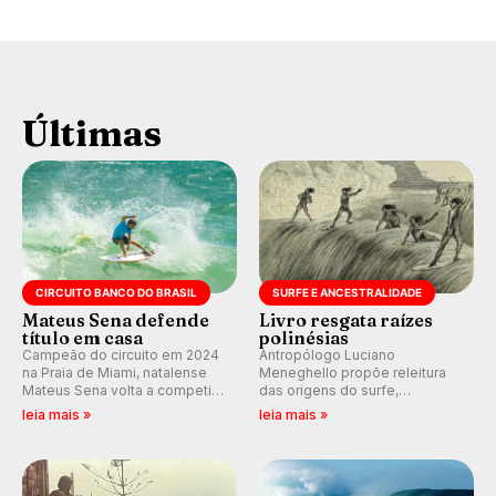
Últimas
CIRCUITO BANCO DO BRASIL
SURFE E ANCESTRALIDADE
Mateus Sena defende
Livro resgata raízes
título em casa
polinésias
Campeão do circuito em 2024
Antropólogo Luciano
na Praia de Miami, natalense
Meneghello propõe releitura
Mateus Sena volta a competir
das origens do surfe,
em casa em busca de manter a
resgatando a cultura polinésia
leia mais »
leia mais »
hegemonia potiguar em etapa
e questionando a visão
do Circuito Banco do Brasil.
ocidental que transformou a
prática em esporte e indústria.