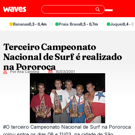
Bananas
0,3 - 0,4m
Praia Brava
0,5 - 0,7m
Juquei
0,4 - 0,
Terceiro Campeonato
Nacional de Surf é realizado
na Pororoca
Por Ana Carolina
15/03/2001
#O terceiro Campeonato Nacional de Surf na Pororoca
rolou entre os dias 08 e 11/03, na cidade de São