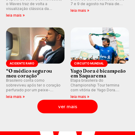
o Waves traz de volta a
7 e 9 de agosto na Praia de
visualização clássica da
Miami (RN), em disputas
leia mais »
previsão de águas rasas,
válidas pelo Qualifying Series
leia mais »
agora integrada à nova
(QS) 4.000 e pela corrida por
plataforma e com previsão das
vagas no Challenger Series.
ondas para até 16 dias.
ACIDENTE RARO
CIRCUITO MUNDIAL
“O médico segurou
Yago Dora é bicampeão
meu coração”
em Saquarema
Brasileiro conta como
Etapa brasileira do
sobreviveu após ter o coração
Championship Tour termina
perfurado por um peixe-
com vitória de Yago Dora.
agulha enquanto surfava na
Sawyer Lindblad vence entre
leia mais »
leia mais »
Costa Rica.
as mulheres e Leonardo
Fioravanti assume liderança do
ver mais
ranking mundial da WSL, na
etapa de Saquarema.