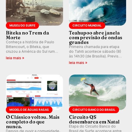
MUSEU DO SURFE
CIRCUITO MUNDIAL
Biteka no Trem da
Teahupoo abre janela
Morte
com previsão de ondas
grandes
Conheça a história de Paulo
Bittencourt, o Biteka, que
Primeira chamada para etapa
cruzou a América do Sul rumo
do Tahiti acontece sábado (8)
ao Pacífico em uma jornada
às 14h30 (de Brasília). Previsão
leia mais »
que se tornou um marco de
indica swell consistente.
leia mais »
aventura, resiliência e paixão
Medina embarca para evento e
pelo surfe.
WSL divulga baterias, com
Kelly Slater convidado.
MODELO DE ÁGUAS RASAS
CIRCUITO BANCO DO BRASIL
O Clássico voltou. Mais
Circuito QS
completo do que
desembarca em Natal
nunca.
Etapa do Circuito Banco do
Depois de ouvir a comunidade,
Brasil de Surfe acontece entre