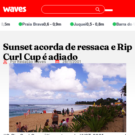
0,5m
Praia Brava
0,6 - 0,9m
Juquei
0,5 - 0,8m
Barra do Un
Sunset acorda de ressaca e Rip
Curl Cup é adiado
Por Redação Waves
28/11/2001