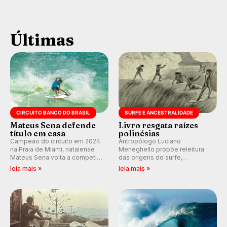
Últimas
CIRCUITO BANCO DO BRASIL
SURFE E ANCESTRALIDADE
Mateus Sena defende
Livro resgata raízes
título em casa
polinésias
Campeão do circuito em 2024
Antropólogo Luciano
na Praia de Miami, natalense
Meneghello propõe releitura
Mateus Sena volta a competir
das origens do surfe,
em casa em busca de manter a
resgatando a cultura polinésia
leia mais »
leia mais »
hegemonia potiguar em etapa
e questionando a visão
do Circuito Banco do Brasil.
ocidental que transformou a
prática em esporte e indústria.