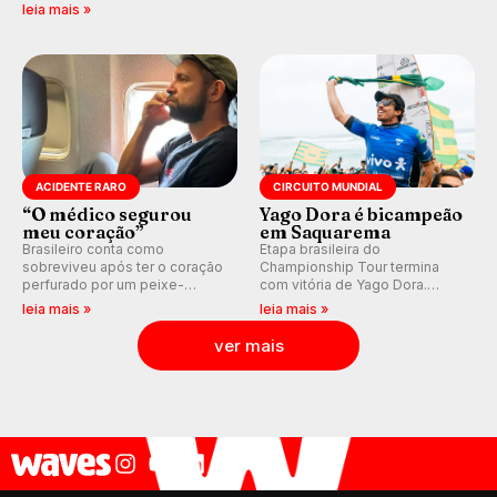
previsão de águas rasas,
válidas pelo Qualifying Series
leia mais »
agora integrada à nova
(QS) 4.000 e pela corrida por
plataforma e com previsão das
vagas no Challenger Series.
ondas para até 16 dias.
ACIDENTE RARO
CIRCUITO MUNDIAL
“O médico segurou
Yago Dora é bicampeão
meu coração”
em Saquarema
Brasileiro conta como
Etapa brasileira do
sobreviveu após ter o coração
Championship Tour termina
perfurado por um peixe-
com vitória de Yago Dora.
agulha enquanto surfava na
Sawyer Lindblad vence entre
leia mais »
leia mais »
Costa Rica.
as mulheres e Leonardo
Fioravanti assume liderança do
ver mais
ranking mundial da WSL, na
etapa de Saquarema.