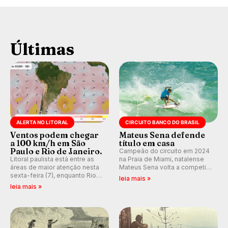
Últimas
ALERTA NO LITORAL
CIRCUITO BANCO DO BRASIL
Ventos podem chegar
Mateus Sena defende
a 100 km/h em São
título em casa
Paulo e Rio de Janeiro.
Campeão do circuito em 2024
Litoral paulista está entre as
na Praia de Miami, natalense
áreas de maior atenção nesta
Mateus Sena volta a competir
sexta-feira (7), enquanto Rio
em casa em busca de manter a
leia mais »
de Janeiro também recebe
hegemonia potiguar em etapa
leia mais »
alerta para ventos fortes.
do Circuito Banco do Brasil.
Rajadas já chegaram a 97,2
km/h em Itanhaém.