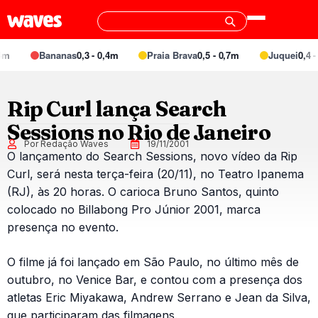
m
Bananas
0,3 - 0,4m
Praia Brava
0,5 - 0,7m
Juquei
0,4 - 
Rip Curl lança Search
Sessions no Rio de Janeiro
Por Redação Waves
19/11/2001
O lançamento do Search Sessions, novo vídeo da Rip
Curl, será nesta terça-feira (20/11), no Teatro Ipanema
(RJ), às 20 horas. O carioca Bruno Santos, quinto
colocado no Billabong Pro Júnior 2001, marca
presença no evento.
O filme já foi lançado em São Paulo, no último mês de
outubro, no Venice Bar, e contou com a presença dos
atletas Eric Miyakawa, Andrew Serrano e Jean da Silva,
que participaram das filmagens.