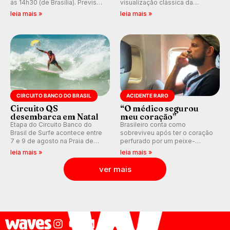
às 14h30 (de Brasília). Previsão
visualização clássica da
indica swell consistente.
previsão de águas rasas,
leia mais »
leia mais »
Medina embarca para evento e
agora integrada à nova
WSL divulga baterias, com
plataforma e com previsão das
Kelly Slater convidado.
ondas para até 16 dias.
CIRCUITO BANCO DO BRASIL
ACIDENTE RARO
Circuito QS
“O médico segurou
desembarca em Natal
meu coração”
Etapa do Circuito Banco do
Brasileiro conta como
Brasil de Surfe acontece entre
sobreviveu após ter o coração
7 e 9 de agosto na Praia de
perfurado por um peixe-
Miami (RN), em disputas
agulha enquanto surfava na
leia mais »
leia mais »
válidas pelo Qualifying Series
Costa Rica.
(QS) 4.000 e pela corrida por
ver mais
vagas no Challenger Series.