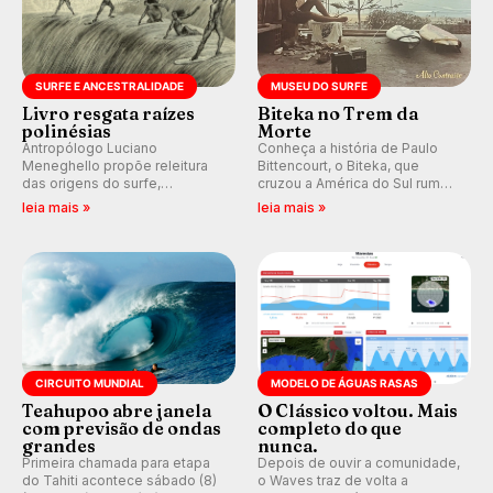
SURFE E ANCESTRALIDADE
MUSEU DO SURFE
Livro resgata raízes
Biteka no Trem da
polinésias
Morte
Antropólogo Luciano
Conheça a história de Paulo
Meneghello propõe releitura
Bittencourt, o Biteka, que
das origens do surfe,
cruzou a América do Sul rumo
resgatando a cultura polinésia
ao Pacífico em uma jornada
leia mais »
leia mais »
e questionando a visão
que se tornou um marco de
ocidental que transformou a
aventura, resiliência e paixão
prática em esporte e indústria.
pelo surfe.
CIRCUITO MUNDIAL
MODELO DE ÁGUAS RASAS
Teahupoo abre janela
O Clássico voltou. Mais
com previsão de ondas
completo do que
grandes
nunca.
Primeira chamada para etapa
Depois de ouvir a comunidade,
do Tahiti acontece sábado (8)
o Waves traz de volta a