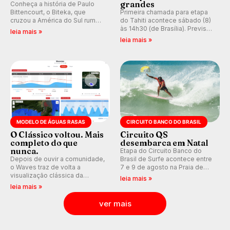
grandes
Conheça a história de Paulo
Bittencourt, o Biteka, que
Primeira chamada para etapa
cruzou a América do Sul rumo
do Tahiti acontece sábado (8)
ao Pacífico em uma jornada
às 14h30 (de Brasília). Previsão
leia mais »
que se tornou um marco de
indica swell consistente.
leia mais »
aventura, resiliência e paixão
Medina embarca para evento e
pelo surfe.
WSL divulga baterias, com
Kelly Slater convidado.
MODELO DE ÁGUAS RASAS
CIRCUITO BANCO DO BRASIL
O Clássico voltou. Mais
Circuito QS
completo do que
desembarca em Natal
nunca.
Etapa do Circuito Banco do
Depois de ouvir a comunidade,
Brasil de Surfe acontece entre
o Waves traz de volta a
7 e 9 de agosto na Praia de
visualização clássica da
Miami (RN), em disputas
leia mais »
previsão de águas rasas,
válidas pelo Qualifying Series
leia mais »
agora integrada à nova
(QS) 4.000 e pela corrida por
plataforma e com previsão das
vagas no Challenger Series.
ver mais
ondas para até 16 dias.