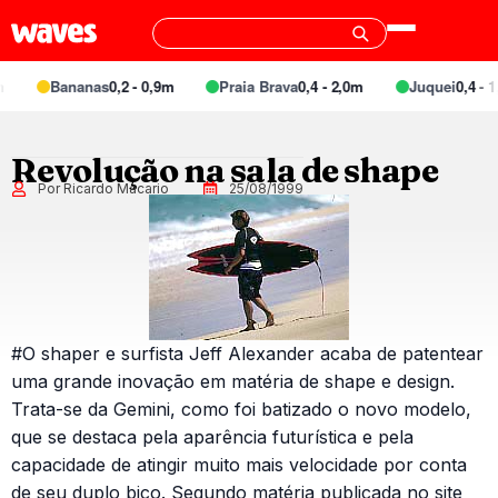
Bananas
0,2 - 0,9m
Praia Brava
0,4 - 2,0m
Juquei
0,4 - 1,
Revolução na sala de shape
Por Ricardo Macario
25/08/1999
#O shaper e surfista Jeff Alexander acaba de patentear
uma grande inovação em matéria de shape e design.
Trata-se da Gemini, como foi batizado o novo modelo,
que se destaca pela aparência futurística e pela
capacidade de atingir muito mais velocidade por conta
de seu duplo bico. Segundo matéria publicada no site