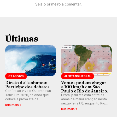
Seja o primeiro a comentar.
Últimas
CT AO VIVO
ALERTA NO LITORAL
Direto de Teahupoo:
Ventos podem chegar
Participe dos debates
a 100 km/h em São
Paulo e Rio de Janeiro.
Confira ao vivo o Outerknown
Tahiti Pro 2026, na onda que
Litoral paulista está entre as
coloca à prova até os
áreas de maior atenção nesta
melhores surfistas do mundo.
sexta-feira (7), enquanto Rio
leia mais »
E participe dos debates em
de Janeiro também recebe
leia mais »
tempo real durante as etapas
alerta para ventos fortes.
do Mundial da WSL.
Rajadas já chegaram a 97,2