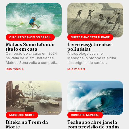
km/h em Itanhaém.
CIRCUITO BANCO DO BRASIL
SURFE E ANCESTRALIDADE
Mateus Sena defende
Livro resgata raízes
título em casa
polinésias
Campeão do circuito em 2024
Antropólogo Luciano
na Praia de Miami, natalense
Meneghello propõe releitura
Mateus Sena volta a competir
das origens do surfe,
em casa em busca de manter a
resgatando a cultura polinésia
leia mais »
leia mais »
hegemonia potiguar em etapa
e questionando a visão
do Circuito Banco do Brasil.
ocidental que transformou a
prática em esporte e indústria.
MUSEU DO SURFE
CIRCUITO MUNDIAL
Biteka no Trem da
Teahupoo abre janela
Morte
com previsão de ondas