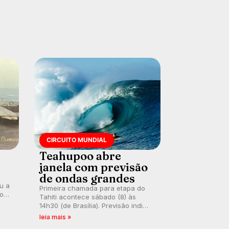
CIRCUITO MUNDIAL
Teahupoo abre
janela com previsão
de ondas grandes
ou a
Primeira chamada para etapa do
co
Tahiti acontece sábado (8) às
 um
14h30 (de Brasília). Previsão indica
e
swell consistente. Medina
leia mais »
embarca para evento e WSL