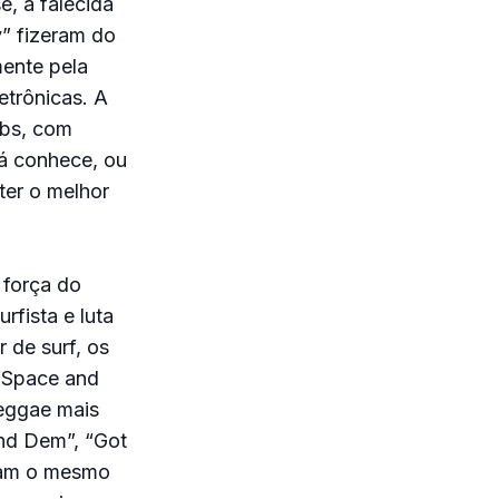
, a falecida
y” fizeram do
ente pela
etrônicas. A
ubs, com
á conhece, ou
ter o melhor
 força do
rfista e luta
 de surf, os
“Space and
eggae mais
nd Dem”, “Got
lham o mesmo