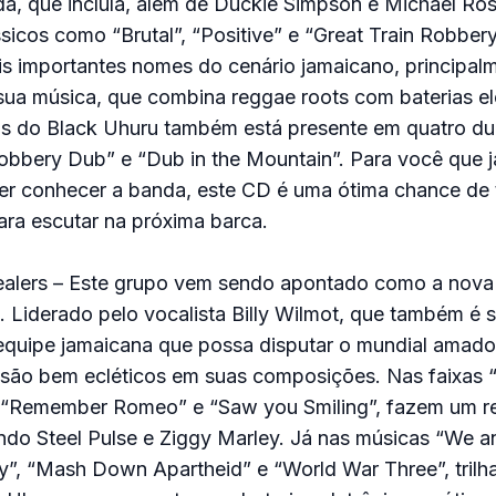
, que incluía, além de Duckie Simpson e Michael Rose
icos como “Brutal”, “Positive” e “Great Train Robber
s importantes nomes do cenário jamaicano, principalm
 sua música, que combina reggae roots com baterias el
s do Black Uhuru também está presente em quatro d
obbery Dub” e “Dub in the Mountain”. Para você que j
er conhecer a banda, este CD é uma ótima chance de 
ra escutar na próxima barca.
alers – Este grupo vem sendo apontado como a nova
 Liderado pelo vocalista Billy Wilmot, que também é su
quipe jamaicana que possa disputar o mundial amador
 são bem ecléticos em suas composições. Nas faixas 
”, “Remember Romeo” e “Saw you Smiling”, fazem um r
ndo Steel Pulse e Ziggy Marley. Já nas músicas “We a
ay”, “Mash Down Apartheid” e “World War Three”, tri