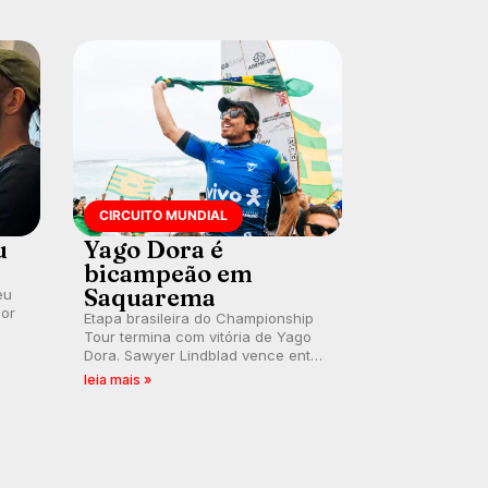
divulga baterias, com Kelly Slater
convidado.
CIRCUITO MUNDIAL
u
Yago Dora é
bicampeão em
Saquarema
eu
por
Etapa brasileira do Championship
Tour termina com vitória de Yago
Dora. Sawyer Lindblad vence entre
as mulheres e Leonardo Fioravanti
leia mais »
assume liderança do ranking
mundial da WSL, na etapa de
Saquarema.