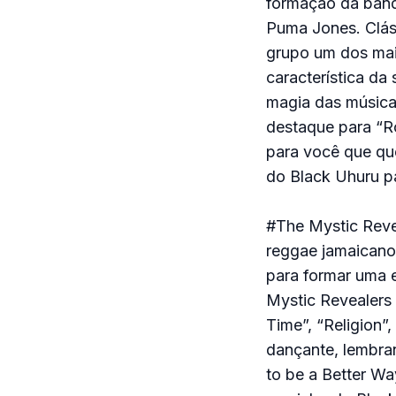
formação da banda
Puma Jones. Cláss
grupo um dos mai
característica da
magia das música
destaque para “R
para você que qu
do Black Uhuru pa
#The Mystic Reve
reggae jamaicano.
para formar uma e
Mystic Revealers
Time”, “Religion
dançante, lembra
to be a Better W