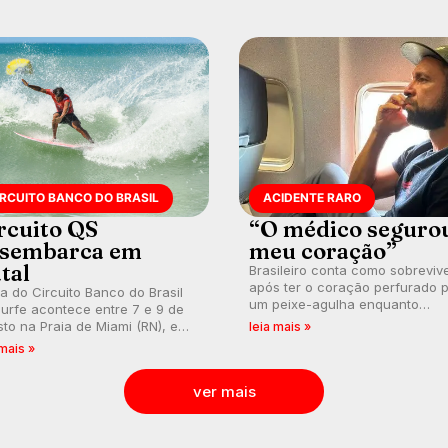
IRCUITO BANCO DO BRASIL
ACIDENTE RARO
rcuito QS
“O médico seguro
sembarca em
meu coração”
tal
Brasileiro conta como sobreviv
após ter o coração perfurado 
a do Circuito Banco do Brasil
um peixe-agulha enquanto
urfe acontece entre 7 e 9 de
surfava na Costa Rica.
to na Praia de Miami (RN), em
leia mais »
utas válidas pelo Qualifying
 mais »
es (QS) 4.000 e pela corrida
vagas no Challenger Series.
ver mais