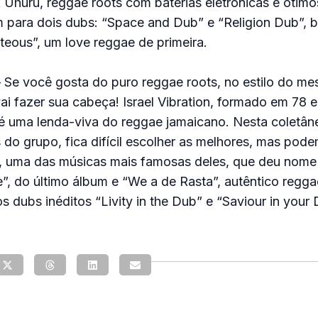
Uhuru, reggae roots com baterias eletrônicas e ótimo
para dois dubs: “Space and Dub” e “Religion Dub”,
hteous”, um love reggae de primeira.
 – Se você gosta do puro reggae roots, no estilo do me
ai fazer sua cabeça! Israel Vibration, formado em 78 
 é uma lenda-viva do reggae jamaicano. Nesta coletâ
s do grupo, fica difícil escolher as melhores, mas pod
 uma das músicas mais famosas deles, que deu nome 
ie”, do último álbum e “We a de Rasta”, autêntico regga
s dubs inéditos “Livity in the Dub” e “Saviour in your 