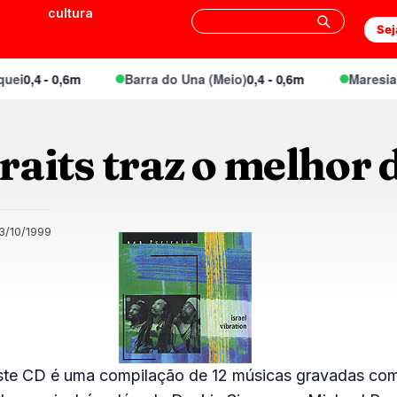
cultura
Sej
i
0,4 - 0,6m
Barra do Una (Meio)
0,4 - 0,6m
Maresias C
aits traz o melhor 
3/10/1999
ste CD é uma compilação de 12 músicas gravadas com