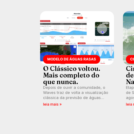
Banco do Brasil.
MODELO DE ÁGUAS RASAS
C
O Clássico voltou.
Ci
Mais completo do
de
que nunca.
Na
Depois de ouvir a comunidade, o
Etap
Waves traz de volta a visualização
de S
clássica da previsão de águas
agos
rasas, agora integrada à nova
disp
leia mais »
leia
plataforma e com previsão das
Seri
ondas para até 16 dias.
por 