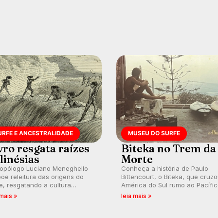
URFE E ANCESTRALIDADE
MUSEU DO SURFE
vro resgata raízes
Biteka no Trem da
linésias
Morte
ropólogo Luciano Meneghello
Conheça a história de Paulo
õe releitura das origens do
Bittencourt, o Biteka, que cruz
e, resgatando a cultura
América do Sul rumo ao Pacífi
nésia e questionando a visão
em uma jornada que se tornou
 mais »
leia mais »
ental que transformou a
marco de aventura, resiliência 
ica em esporte e indústria.
paixão pelo surfe.