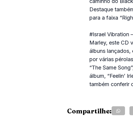
caminho do Black 
Destaque também 
para a faixa “Rig
#Israel Vibration
Marley, este CD v
álbuns lançados,
por várias pérola
“The Same Song”,
álbum, “Feelin’ Ir
também conferir o
Compartilhe: