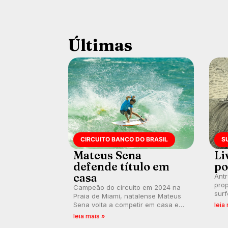
Últimas
CIRCUITO BANCO DO BRASIL
S
Mateus Sena
Li
defende título em
po
casa
Ant
prop
Campeão do circuito em 2024 na
surf
Praia de Miami, natalense Mateus
poli
Sena volta a competir em casa em
leia
ocid
busca de manter a hegemonia
leia mais »
prát
potiguar em etapa do Circuito