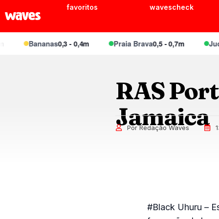
favoritos
wavescheck
Bananas
0,3 - 0,4m
Praia Brava
0,5 - 0,7m
Juque
RAS Portr
Jamaica
Por Redação Waves
1
#Black Uhuru – E