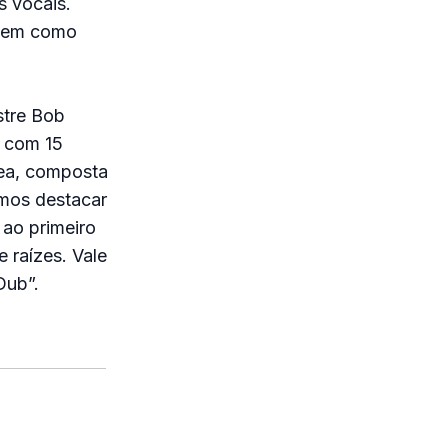
s vocais.
 bem como
stre Bob
e com 15
nea, composta
emos destacar
ao primeiro
e raízes. Vale
Dub”.