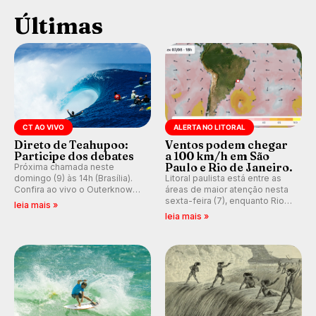
Últimas
CT AO VIVO
ALERTA NO LITORAL
Direto de Teahupoo:
Ventos podem chegar
Participe dos debates
a 100 km/h em São
Paulo e Rio de Janeiro.
Próxima chamada neste
domingo (9) às 14h (Brasília).
Litoral paulista está entre as
Confira ao vivo o Outerknown
áreas de maior atenção nesta
Tahiti Pro 2026 e participe dos
sexta-feira (7), enquanto Rio
leia mais »
comentários e debates em
de Janeiro também recebe
leia mais »
tempo real no nosso fórum,
alerta para ventos fortes.
durante as etapas da WSL.
Rajadas já chegaram a 97,2
km/h em Itanhaém.