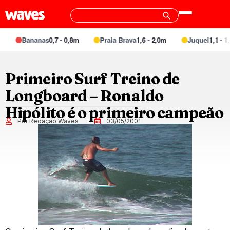
Bananas
0,7 - 0,8m
Praia Brava
1,6 - 2,0m
Juquei
1,1 - 1,
Primeiro Surf Treino de
Longboard – Ronaldo
Hipólito é o primeiro campeão
Por Redação Waves
03/05/2001