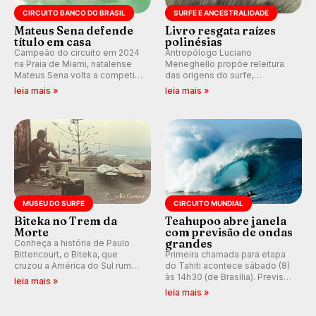
CIRCUITO BANCO DO BRASIL
SURFE E ANCESTRALIDADE
Mateus Sena defende
Livro resgata raízes
título em casa
polinésias
Campeão do circuito em 2024
Antropólogo Luciano
na Praia de Miami, natalense
Meneghello propõe releitura
Mateus Sena volta a competir
das origens do surfe,
em casa em busca de manter a
resgatando a cultura polinésia
leia mais »
leia mais »
hegemonia potiguar em etapa
e questionando a visão
do Circuito Banco do Brasil.
ocidental que transformou a
prática em esporte e indústria.
MUSEU DO SURFE
CIRCUITO MUNDIAL
Biteka no Trem da
Teahupoo abre janela
Morte
com previsão de ondas
grandes
Conheça a história de Paulo
Bittencourt, o Biteka, que
Primeira chamada para etapa
cruzou a América do Sul rumo
do Tahiti acontece sábado (8)
ao Pacífico em uma jornada
às 14h30 (de Brasília). Previsão
leia mais »
que se tornou um marco de
indica swell consistente.
leia mais »
aventura, resiliência e paixão
Medina embarca para evento e
pelo surfe.
WSL divulga baterias, com