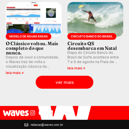
Kelly Slater convidado.
MODELO DE ÁGUAS RASAS
CIRCUITO BANCO DO BRASIL
O Clássico voltou. Mais
Circuito QS
completo do que
desembarca em Natal
nunca.
Etapa do Circuito Banco do
Depois de ouvir a comunidade,
Brasil de Surfe acontece entre
o Waves traz de volta a
7 e 9 de agosto na Praia de
visualização clássica da
Miami (RN), em disputas
leia mais »
previsão de águas rasas,
válidas pelo Qualifying Series
leia mais »
agora integrada à nova
(QS) 4.000 e pela corrida por
plataforma e com previsão das
vagas no Challenger Series.
ver mais
ondas para até 16 dias.
redacao@waves.com.br