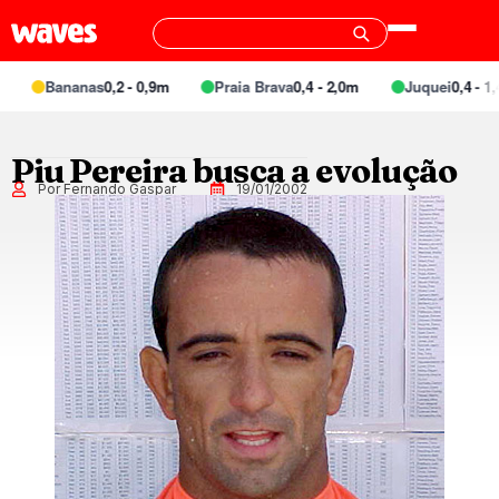
Bananas
0,2 - 0,9m
Praia Brava
0,4 - 2,0m
Juquei
0,4 - 1,4
Piu Pereira busca a evolução
Por Fernando Gaspar
19/01/2002