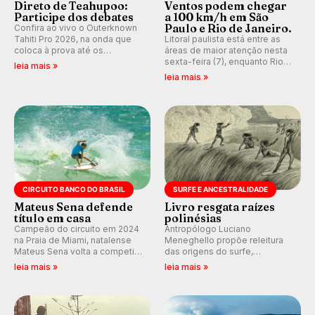
Direto de Teahupoo:
Ventos podem chegar
Participe dos debates
a 100 km/h em São
Paulo e Rio de Janeiro.
Confira ao vivo o Outerknown
Tahiti Pro 2026, na onda que
Litoral paulista está entre as
coloca à prova até os
áreas de maior atenção nesta
melhores surfistas do mundo.
sexta-feira (7), enquanto Rio
leia mais »
E participe dos debates em
de Janeiro também recebe
leia mais »
tempo real durante as etapas
alerta para ventos fortes.
do Mundial da WSL.
Rajadas já chegaram a 97,2
km/h em Itanhaém.
CIRCUITO BANCO DO BRASIL
SURFE E ANCESTRALIDADE
Mateus Sena defende
Livro resgata raízes
título em casa
polinésias
Campeão do circuito em 2024
Antropólogo Luciano
na Praia de Miami, natalense
Meneghello propõe releitura
Mateus Sena volta a competir
das origens do surfe,
em casa em busca de manter a
resgatando a cultura polinésia
leia mais »
leia mais »
hegemonia potiguar em etapa
e questionando a visão
do Circuito Banco do Brasil.
ocidental que transformou a
prática em esporte e indústria.