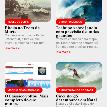
MUSEU DO SURFE
CIRCUITO MUNDIAL
Biteka no Trem da
Teahupoo abre janela
Morte
com previsão de ondas
grandes
Conheça a história de Paulo
Bittencourt, o Biteka, que
Primeira chamada para etapa
cruzou a América do Sul rumo
do Tahiti acontece sábado (8)
ao Pacífico em uma jornada
às 14h30 (de Brasília). Previsão
leia mais »
que se tornou um marco de
indica swell consistente.
leia mais »
aventura, resiliência e paixão
Medina embarca para evento e
pelo surfe.
WSL divulga baterias, com
Kelly Slater convidado.
MODELO DE ÁGUAS RASAS
CIRCUITO BANCO DO BRASIL
O Clássico voltou. Mais
Circuito QS
completo do que
desembarca em Natal
nunca.
Etapa do Circuito Banco do