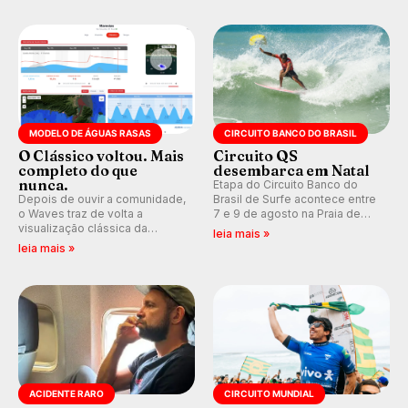
pelo surfe.
WSL divulga baterias, com
Kelly Slater convidado.
MODELO DE ÁGUAS RASAS
CIRCUITO BANCO DO BRASIL
O Clássico voltou. Mais
Circuito QS
completo do que
desembarca em Natal
nunca.
Etapa do Circuito Banco do
Depois de ouvir a comunidade,
Brasil de Surfe acontece entre
o Waves traz de volta a
7 e 9 de agosto na Praia de
visualização clássica da
Miami (RN), em disputas
leia mais »
previsão de águas rasas,
válidas pelo Qualifying Series
leia mais »
agora integrada à nova
(QS) 4.000 e pela corrida por
plataforma e com previsão das
vagas no Challenger Series.
ondas para até 16 dias.
ACIDENTE RARO
CIRCUITO MUNDIAL