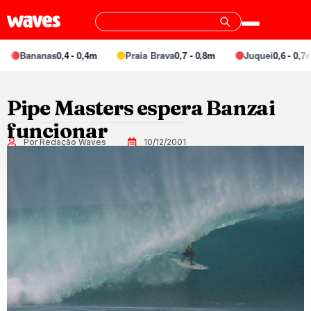
Bananas
0,4 - 0,4m
Praia Brava
0,7 - 0,8m
Juquei
0,6 - 0,7m
Pipe Masters espera Banzai
funcionar
Por Redação Waves
10/12/2001