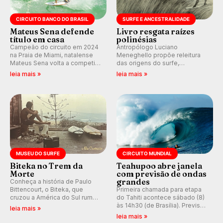
CIRCUITO BANCO DO BRASIL
SURFE E ANCESTRALIDADE
Mateus Sena defende
Livro resgata raízes
título em casa
polinésias
Campeão do circuito em 2024
Antropólogo Luciano
na Praia de Miami, natalense
Meneghello propõe releitura
Mateus Sena volta a competir
das origens do surfe,
em casa em busca de manter a
resgatando a cultura polinésia
leia mais »
leia mais »
hegemonia potiguar em etapa
e questionando a visão
do Circuito Banco do Brasil.
ocidental que transformou a
prática em esporte e indústria.
MUSEU DO SURFE
CIRCUITO MUNDIAL
Biteka no Trem da
Teahupoo abre janela
Morte
com previsão de ondas
grandes
Conheça a história de Paulo
Bittencourt, o Biteka, que
Primeira chamada para etapa
cruzou a América do Sul rumo
do Tahiti acontece sábado (8)
ao Pacífico em uma jornada
às 14h30 (de Brasília). Previsão
leia mais »
que se tornou um marco de
indica swell consistente.
leia mais »
aventura, resiliência e paixão
Medina embarca para evento e