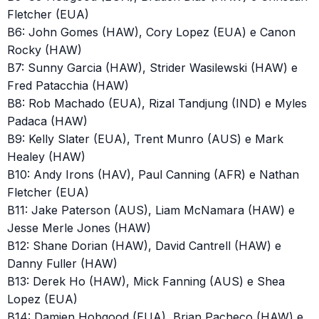
Fletcher (EUA)
B6: John Gomes (HAW), Cory Lopez (EUA) e Canon
Rocky (HAW)
B7: Sunny Garcia (HAW), Strider Wasilewski (HAW) e
Fred Patacchia (HAW)
B8: Rob Machado (EUA), Rizal Tandjung (IND) e Myles
Padaca (HAW)
B9: Kelly Slater (EUA), Trent Munro (AUS) e Mark
Healey (HAW)
B10: Andy Irons (HAV), Paul Canning (AFR) e Nathan
Fletcher (EUA)
B11: Jake Paterson (AUS), Liam McNamara (HAW) e
Jesse Merle Jones (HAW)
B12: Shane Dorian (HAW), David Cantrell (HAW) e
Danny Fuller (HAW)
B13: Derek Ho (HAW), Mick Fanning (AUS) e Shea
Lopez (EUA)
B14: Damien Hobgood (EUA), Brian Pacheco (HAW) e