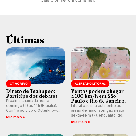
Últimas
CT AO VIVO
ALERTA NO LITORAL
Direto de Teahupoo:
Ventos podem chegar
Participe dos debates
a 100 km/h em São
Paulo e Rio de Janeiro.
Próxima chamada neste
domingo (9) às 14h (Brasília).
Litoral paulista está entre as
Confira ao vivo o Outerknown
áreas de maior atenção nesta
Tahiti Pro 2026 e participe dos
sexta-feira (7), enquanto Rio
leia mais »
comentários e debates em
de Janeiro também recebe
leia mais »
tempo real no nosso fórum,
alerta para ventos fortes.
durante as etapas da WSL.
Rajadas já chegaram a 97,2
km/h em Itanhaém.