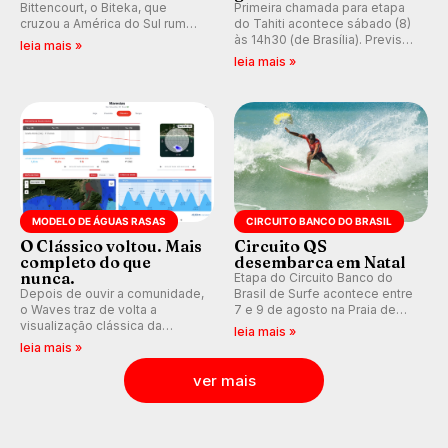
Bittencourt, o Biteka, que
Primeira chamada para etapa
cruzou a América do Sul rumo
do Tahiti acontece sábado (8)
ao Pacífico em uma jornada
às 14h30 (de Brasília). Previsão
leia mais »
que se tornou um marco de
indica swell consistente.
leia mais »
aventura, resiliência e paixão
Medina embarca para evento e
pelo surfe.
WSL divulga baterias, com
Kelly Slater convidado.
MODELO DE ÁGUAS RASAS
CIRCUITO BANCO DO BRASIL
O Clássico voltou. Mais
Circuito QS
completo do que
desembarca em Natal
nunca.
Etapa do Circuito Banco do
Depois de ouvir a comunidade,
Brasil de Surfe acontece entre
o Waves traz de volta a
7 e 9 de agosto na Praia de
visualização clássica da
Miami (RN), em disputas
leia mais »
previsão de águas rasas,
válidas pelo Qualifying Series
leia mais »
agora integrada à nova
(QS) 4.000 e pela corrida por
plataforma e com previsão das
vagas no Challenger Series.
ver mais
ondas para até 16 dias.