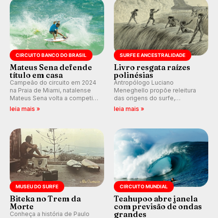
CIRCUITO BANCO DO BRASIL
SURFE E ANCESTRALIDADE
Mateus Sena defende
Livro resgata raízes
título em casa
polinésias
Campeão do circuito em 2024
Antropólogo Luciano
na Praia de Miami, natalense
Meneghello propõe releitura
Mateus Sena volta a competir
das origens do surfe,
em casa em busca de manter a
resgatando a cultura polinésia
leia mais »
leia mais »
hegemonia potiguar em etapa
e questionando a visão
do Circuito Banco do Brasil.
ocidental que transformou a
prática em esporte e indústria.
MUSEU DO SURFE
CIRCUITO MUNDIAL
Biteka no Trem da
Teahupoo abre janela
Morte
com previsão de ondas
grandes
Conheça a história de Paulo