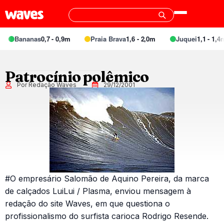
Bananas
0,7 - 0,9m
Praia Brava
1,6 - 2,0m
Juquei
1,1 - 1,4m
Patrocínio polêmico
Por Redação Waves
29/12/2001
#O empresário Salomão de Aquino Pereira, da marca
de calçados LuiLui / Plasma, enviou mensagem à
redação do site Waves, em que questiona o
profissionalismo do surfista carioca Rodrigo Resende.