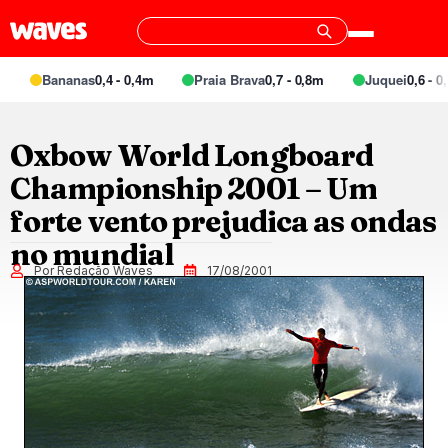
Bananas
0,4 - 0,4m
Praia Brava
0,7 - 0,8m
Juquei
0,6 - 0,7
Oxbow World Longboard
Championship 2001 – Um
forte vento prejudica as ondas
no mundial
Por Redação Waves
17/08/2001