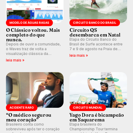
MODELO DE ÁGUAS RASAS
CIRCUITO BANCO DO BRASIL
O Clássico voltou. Mais
Circuito QS
completo do que
desembarca em Natal
nunca.
Etapa do Circuito Banco do
Depois de ouvir a comunidade,
Brasil de Surfe acontece entre
o Waves traz de volta a
7 e 9 de agosto na Praia de
visualização clássica da
Miami (RN), em disputas
leia mais »
previsão de águas rasas,
válidas pelo Qualifying Series
leia mais »
agora integrada à nova
(QS) 4.000 e pela corrida por
plataforma e com previsão das
vagas no Challenger Series.
ondas para até 16 dias.
ACIDENTE RARO
CIRCUITO MUNDIAL
“O médico segurou
Yago Dora é bicampeão
meu coração”
em Saquarema
Brasileiro conta como
Etapa brasileira do
sobreviveu após ter o coração
Championship Tour termina