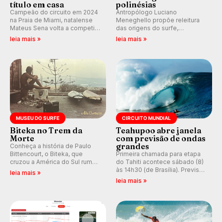
título em casa
polinésias
Campeão do circuito em 2024
Antropólogo Luciano
na Praia de Miami, natalense
Meneghello propõe releitura
Mateus Sena volta a competir
das origens do surfe,
em casa em busca de manter a
resgatando a cultura polinésia
leia mais »
leia mais »
hegemonia potiguar em etapa
e questionando a visão
do Circuito Banco do Brasil.
ocidental que transformou a
prática em esporte e indústria.
MUSEU DO SURFE
CIRCUITO MUNDIAL
Biteka no Trem da
Teahupoo abre janela
Morte
com previsão de ondas
grandes
Conheça a história de Paulo
Bittencourt, o Biteka, que
Primeira chamada para etapa
cruzou a América do Sul rumo
do Tahiti acontece sábado (8)
ao Pacífico em uma jornada
às 14h30 (de Brasília). Previsão
leia mais »
que se tornou um marco de
indica swell consistente.
leia mais »
aventura, resiliência e paixão
Medina embarca para evento e
pelo surfe.
WSL divulga baterias, com
Kelly Slater convidado.