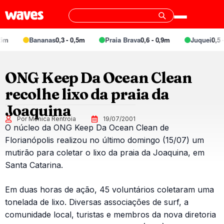
5m
Bananas
0,3 - 0,5m
Praia Brava
0,6 - 0,9m
Juquei
0,5 -
ONG Keep Da Ocean Clean
recolhe lixo da praia da
Joaquina
Por Monica Rentroia
19/07/2001
O núcleo da ONG Keep Da Ocean Clean de
Florianópolis realizou no último domingo (15/07) um
mutirão para coletar o lixo da praia da Joaquina, em
Santa Catarina.
Em duas horas de ação, 45 voluntários coletaram uma
tonelada de lixo. Diversas associações de surf, a
comunidade local, turistas e membros da nova diretoria