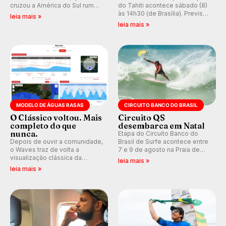
cruzou a América do Sul rumo
do Tahiti acontece sábado (8)
ao Pacífico em uma jornada
às 14h30 (de Brasília). Previsão
leia mais »
que se tornou um marco de
indica swell consistente.
leia mais »
aventura, resiliência e paixão
Medina embarca para evento e
pelo surfe.
WSL divulga baterias, com
Kelly Slater convidado.
MODELO DE ÁGUAS RASAS
CIRCUITO BANCO DO BRASIL
O Clássico voltou. Mais
Circuito QS
completo do que
desembarca em Natal
nunca.
Etapa do Circuito Banco do
Depois de ouvir a comunidade,
Brasil de Surfe acontece entre
o Waves traz de volta a
7 e 9 de agosto na Praia de
visualização clássica da
Miami (RN), em disputas
leia mais »
previsão de águas rasas,
válidas pelo Qualifying Series
leia mais »
agora integrada à nova
(QS) 4.000 e pela corrida por
plataforma e com previsão das
vagas no Challenger Series.
ondas para até 16 dias.