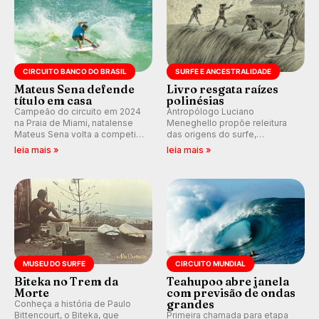
CIRCUITO BANCO DO BRASIL
SURFE E ANCESTRALIDADE
Mateus Sena defende
Livro resgata raízes
título em casa
polinésias
Campeão do circuito em 2024
Antropólogo Luciano
na Praia de Miami, natalense
Meneghello propõe releitura
Mateus Sena volta a competir
das origens do surfe,
em casa em busca de manter a
resgatando a cultura polinésia
leia mais »
leia mais »
hegemonia potiguar em etapa
e questionando a visão
do Circuito Banco do Brasil.
ocidental que transformou a
prática em esporte e indústria.
MUSEU DO SURFE
CIRCUITO MUNDIAL
Biteka no Trem da
Teahupoo abre janela
Morte
com previsão de ondas
grandes
Conheça a história de Paulo
Bittencourt, o Biteka, que
Primeira chamada para etapa