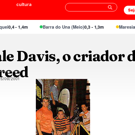
cultura
Sej
i
0,4 - 1,4m
Barra do Una (Meio)
0,3 - 1,3m
Maresias C
e Davis, o criador 
reed
25/09/2001