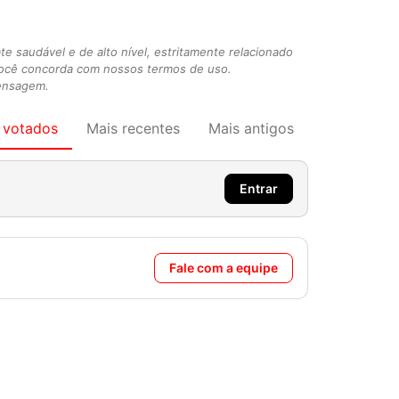
 saudável e de alto nível, estritamente relacionado
você concorda com nossos termos de uso.
mensagem.
 votados
Mais recentes
Mais antigos
Entrar
Fale com a equipe