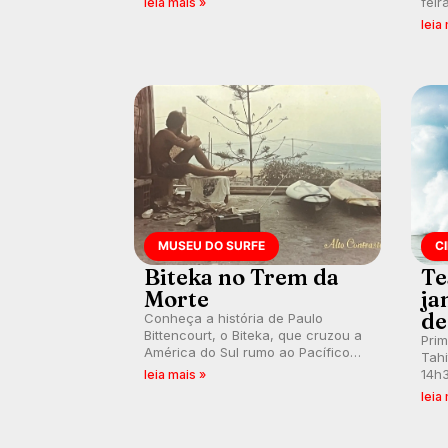
feir
leia mais »
debates em tempo real durante as
tamb
leia
etapas do Mundial da WSL.
fort
km/
MUSEU DO SURFE
C
Biteka no Trem da
Te
Morte
ja
de
Conheça a história de Paulo
Bittencourt, o Biteka, que cruzou a
Pri
América do Sul rumo ao Pacífico
Tahi
em uma jornada que se tornou um
14h3
leia mais »
marco de aventura, resiliência e
swel
leia
paixão pelo surfe.
emb
divu
con