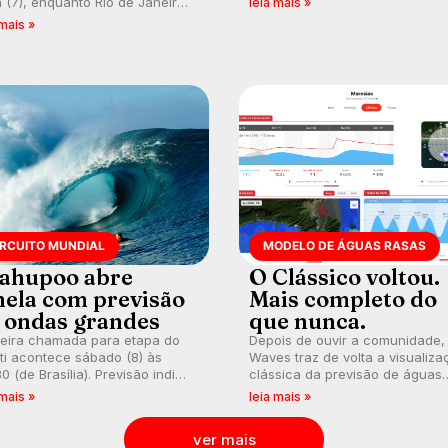
a (7), enquanto Rio de Janeiro
leia mais »
potiguar em etapa do Circuito
ém recebe alerta para ventos
 mais »
Banco do Brasil.
es. Rajadas já chegaram a 97,2
h em Itanhaém.
IRCUITO MUNDIAL
MODELO DE ÁGUAS RASAS
ahupoo abre
O Clássico voltou.
nela com previsão
Mais completo do
 ondas grandes
que nunca.
meira chamada para etapa do
Depois de ouvir a comunidade,
ti acontece sábado (8) às
Waves traz de volta a visualiza
0 (de Brasília). Previsão indica
clássica da previsão de águas
l consistente. Medina
rasas, agora integrada à nova
 mais »
leia mais »
arca para evento e WSL
plataforma e com previsão das
lga baterias, com Kelly Slater
ondas para até 16 dias.
ver mais
vidado.