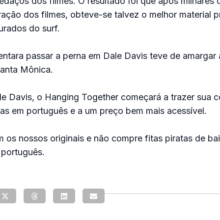
daços dos filmes. O resultado foi que após milhares 
ação dos filmes, obteve-se talvez o melhor material 
urados do surf.
entara passar a perna em Dale Davis teve de amargar
anta Mônica.
e Davis, o Hanging Together começará a trazer sua c
das em português e a um preço bem mais acessível.
 os nossos originais e não compre fitas piratas de ba
português.