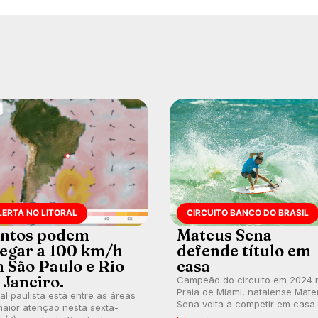
LERTA NO LITORAL
CIRCUITO BANCO DO BRASIL
ntos podem
Mateus Sena
egar a 100 km/h
defende título em
 São Paulo e Rio
casa
 Janeiro.
Campeão do circuito em 2024 
Praia de Miami, natalense Mate
ral paulista está entre as áreas
Sena volta a competir em casa
aior atenção nesta sexta-
busca de manter a hegemonia