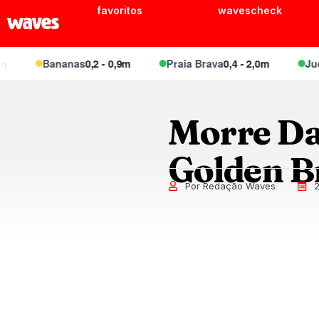
favoritos
wavescheck
Bananas
0,2 - 0,9m
Praia Brava
0,4 - 2,0m
Juque
Morre Dal
Golden B
Por Redação Waves