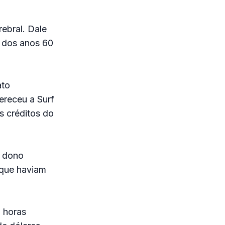
ebral. Dale
s dos anos 60
ato
ereceu a Surf
 créditos do
o dono
 que haviam
 horas