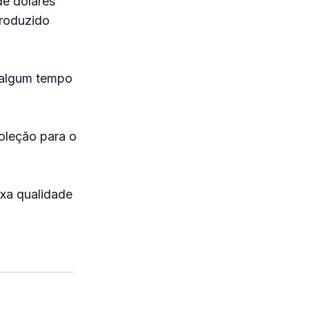
de dólares
produzido
 algum tempo
oleção para o
ixa qualidade