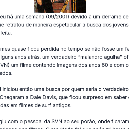
ceu há uma semana (09/2001) devido a um derrame cer
ue retratou de maneira espetacular a busca dos joven
feita.
lmes quase ficou perdida no tempo se não fosse um f
alguns anos atrás, um verdadeiro “malandro agulha” of
VN) um filme contendo imagens dos anos 60 e com os
tados.
 iniciou então uma busca por quem seria o verdadeir
. Chegaram a Dale Davis, que ficou surpreso em saber
das em filmes de surf antigos.
igiu com o pessoal da SVN ao seu porão, onde ficaram