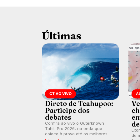
Últimas
CT AO VIVO
A
Direto de Teahupoo:
Ve
Participe dos
ch
debates
em
de
Confira ao vivo o Outerknown
Tahiti Pro 2026, na onda que
Lito
coloca à prova até os melhores
de m
surfistas do mundo. E participe dos