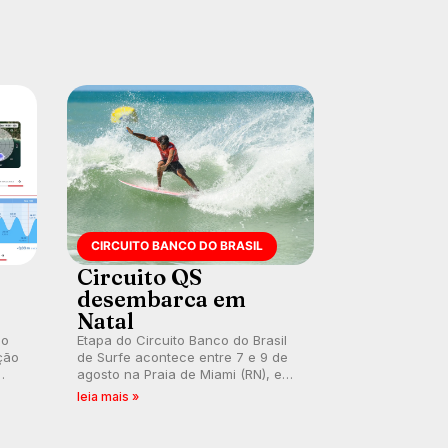
prática em esporte e indústria.
CIRCUITO BANCO DO BRASIL
Circuito QS
desembarca em
Natal
 o
Etapa do Circuito Banco do Brasil
ção
de Surfe acontece entre 7 e 9 de
agosto na Praia de Miami (RN), em
disputas válidas pelo Qualifying
leia mais »
Series (QS) 4.000 e pela corrida
por vagas no Challenger Series.