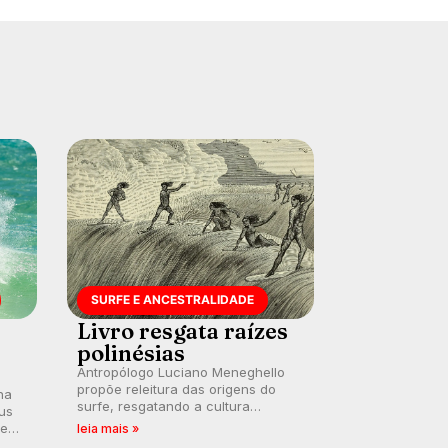
SURFE E ANCESTRALIDADE
Livro resgata raízes
polinésias
Antropólogo Luciano Meneghello
propõe releitura das origens do
na
surfe, resgatando a cultura
us
polinésia e questionando a visão
 em
leia mais »
ocidental que transformou a