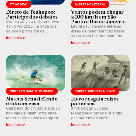
CT AO VIVO
ALERTA NO LITORAL
Direto de Teahupoo:
Ventos podem chegar
Participe dos debates
a 100 km/h em São
Paulo e Rio de Janeiro.
Confira ao vivo o Outerknown
Tahiti Pro 2026, na onda que
Litoral paulista está entre as
coloca à prova até os
áreas de maior atenção nesta
melhores surfistas do mundo.
sexta-feira (7), enquanto Rio
leia mais »
E participe dos debates em
de Janeiro também recebe
leia mais »
tempo real durante as etapas
alerta para ventos fortes.
do Mundial da WSL.
Rajadas já chegaram a 97,2
km/h em Itanhaém.
CIRCUITO BANCO DO BRASIL
SURFE E ANCESTRALIDADE
Mateus Sena defende
Livro resgata raízes
título em casa
polinésias
Campeão do circuito em 2024
Antropólogo Luciano
na Praia de Miami, natalense
Meneghello propõe releitura
Mateus Sena volta a competir
das origens do surfe,
em casa em busca de manter a
resgatando a cultura polinésia
leia mais »
leia mais »
hegemonia potiguar em etapa
e questionando a visão
do Circuito Banco do Brasil.
ocidental que transformou a