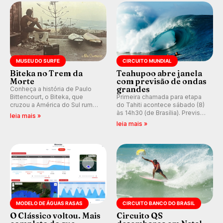
prática em esporte e indústria.
MUSEU DO SURFE
CIRCUITO MUNDIAL
Biteka no Trem da
Teahupoo abre janela
Morte
com previsão de ondas
grandes
Conheça a história de Paulo
Bittencourt, o Biteka, que
Primeira chamada para etapa
cruzou a América do Sul rumo
do Tahiti acontece sábado (8)
ao Pacífico em uma jornada
às 14h30 (de Brasília). Previsão
leia mais »
que se tornou um marco de
indica swell consistente.
leia mais »
aventura, resiliência e paixão
Medina embarca para evento e
pelo surfe.
WSL divulga baterias, com
Kelly Slater convidado.
MODELO DE ÁGUAS RASAS
CIRCUITO BANCO DO BRASIL
O Clássico voltou. Mais
Circuito QS