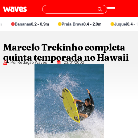
Bananas
0,2 - 0,9m
Praia Brava
0,4 - 2,0m
Juquei
0,4 - 1
Marcelo Trekinho completa
quinta temporada no Hawaii
Por Redação Waves
23/01/2002