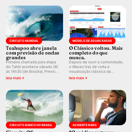
ocidental que transformou a
aventura, resiliência e paixão
prática em esporte e indústria.
pelo surfe.
CIRCUITO MUNDIAL
MODELO DE ÁGUAS RASAS
Teahupoo abre janela
O Clássico voltou. Mais
com previsão de ondas
completo do que
grandes
nunca.
Primeira chamada para etapa
Depois de ouvir a comunidade,
do Tahiti acontece sábado (8)
o Waves traz de volta a
às 14h30 (de Brasília). Previsão
visualização clássica da
indica swell consistente.
previsão de águas rasas,
leia mais »
leia mais »
Medina embarca para evento e
agora integrada à nova
WSL divulga baterias, com
plataforma e com previsão das
Kelly Slater convidado.
ondas para até 16 dias.
CIRCUITO BANCO DO BRASIL
ACIDENTE RARO