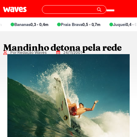
Bananas
0,3 - 0,4m
Praia Brava
0,5 - 0,7m
Juquei
0,4 - 0
Mandinho detona pela rede
Por Redação Waves
24/11/2001