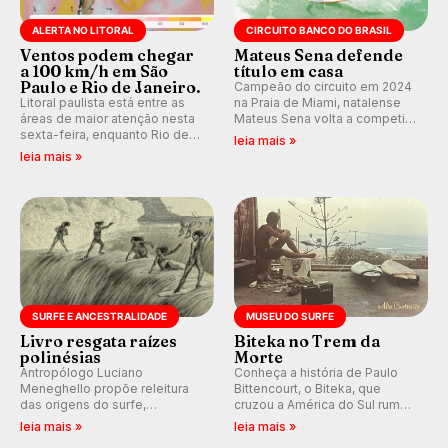
ALERTA NO LITORAL
CIRCUITO BANCO DO BRASIL
Ventos podem chegar
Mateus Sena defende
a 100 km/h em São
título em casa
Paulo e Rio de Janeiro.
Campeão do circuito em 2024
Litoral paulista está entre as
na Praia de Miami, natalense
áreas de maior atenção nesta
Mateus Sena volta a competir
sexta-feira, enquanto Rio de
em casa em busca de manter a
leia mais »
Janeiro também recebe alerta
hegemonia potiguar em etapa
leia mais »
para ventos fortes. Rajadas já
do Circuito Banco do Brasil.
chegaram a 97,2 km/h em
Itanhaém.
SURFE E ANCESTRALIDADE
MUSEU DO SURFE
Livro resgata raízes
Biteka no Trem da
polinésias
Morte
Antropólogo Luciano
Conheça a história de Paulo
Meneghello propõe releitura
Bittencourt, o Biteka, que
das origens do surfe,
cruzou a América do Sul rumo
resgatando a cultura polinésia
ao Pacífico em uma jornada
leia mais »
leia mais »
e questionando a visão
que se tornou um marco de