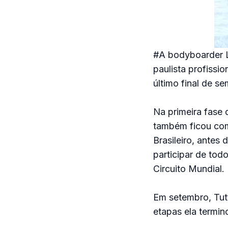
#A bodyboarder L
paulista profissi
último final de s
Na primeira fase 
também ficou com 
Brasileiro, antes
participar de tod
Circuito Mundial.
Em setembro, Tutt
etapas ela termin