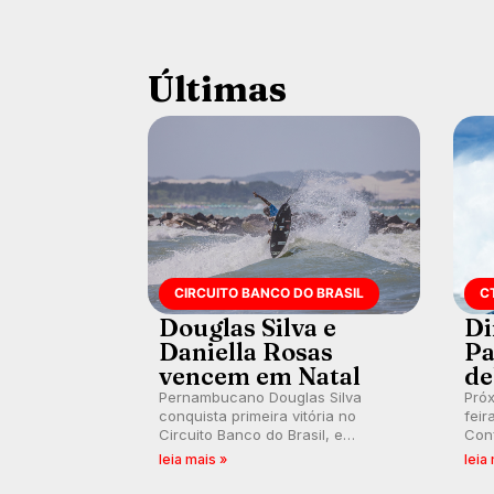
Últimas
CIRCUITO BANCO DO BRASIL
C
Douglas Silva e
Di
Daniella Rosas
Pa
vencem em Natal
de
Pernambucano Douglas Silva
Pró
conquista primeira vitória no
feir
Circuito Banco do Brasil, e
Conf
peruana Daniella Rosas vence no
Tahi
leia mais »
leia
feminino na etapa de Natal,
com
disputada na Praia de Miami (RN).
fóru