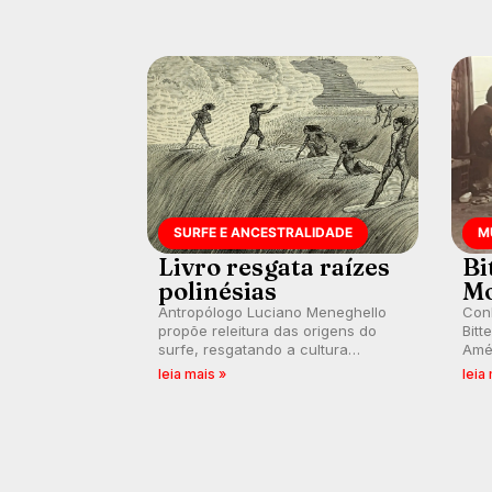
SURFE E ANCESTRALIDADE
M
Livro resgata raízes
Bi
polinésias
Mo
Antropólogo Luciano Meneghello
Conh
propõe releitura das origens do
Bitt
surfe, resgatando a cultura
Amér
polinésia e questionando a visão
em 
leia mais »
leia
ocidental que transformou a
marc
prática em esporte e indústria.
paix