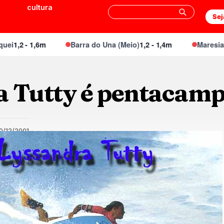
cultura
Sej
i
1,2 - 1,6m
Barra do Una (Meio)
1,2 - 1,4m
Maresias C
a Tutty é pentacam
0/12/2001