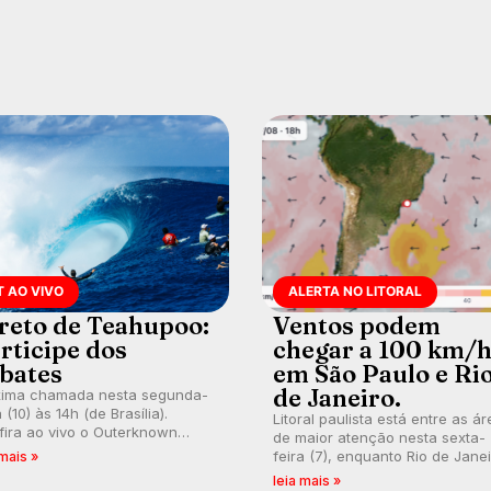
T AO VIVO
ALERTA NO LITORAL
reto de Teahupoo:
Ventos podem
rticipe dos
chegar a 100 km/
bates
em São Paulo e Ri
de Janeiro.
xima chamada nesta segunda-
a (10) às 14h (de Brasília).
Litoral paulista está entre as á
ira ao vivo o Outerknown
de maior atenção nesta sexta-
ti Pro 2026 e participe dos
feira (7), enquanto Rio de Jane
 mais »
entários e debates no nosso
também recebe alerta para ven
leia mais »
m, durante as etapas da WSL.