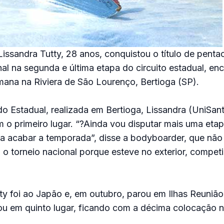
issandra Tutty, 28 anos, conquistou o título de pent
onal na segunda e última etapa do circuito estadual, en
emana na Riviera de São Lourenço, Bertioga (SP).
do Estadual, realizada em Bertioga, Lissandra (UniSan
o primeiro lugar. “?Ainda vou disputar mais uma etap
 da acabar a temporada”, disse a bodyboarder, que nã
o o torneio nacional porque esteve no exterior, compet
y foi ao Japão e, em outubro, parou em Ilhas Reuniã
ou em quinto lugar, ficando com a décima colocação n