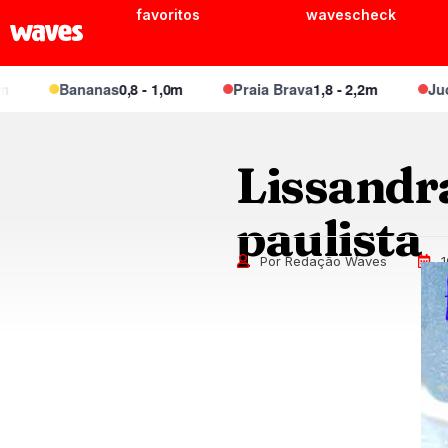
favoritos
wavescheck
Bananas
0,8 - 1,0m
Praia Brava
1,8 - 2,2m
Juque
Lissandr
paulista
Por Redação Waves
1