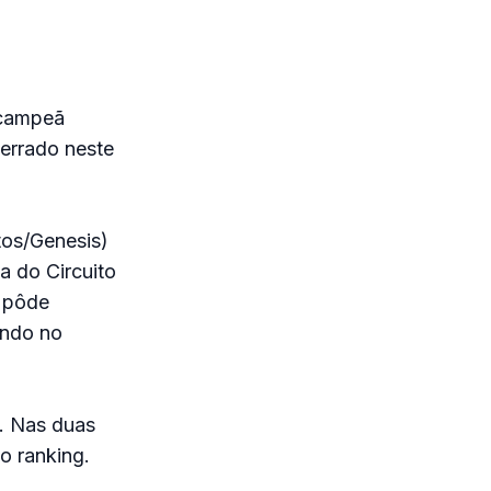
acampeã
cerrado neste
tos/Genesis)
a do Circuito
o pôde
indo no
o. Nas duas
o ranking.