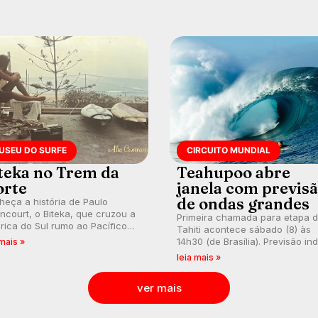
fortes. Rajadas já chegaram a 
km/h em Itanhaém.
USEU DO SURFE
CIRCUITO MUNDIAL
teka no Trem da
Teahupoo abre
rte
janela com previs
de ondas grandes
eça a história de Paulo
encourt, o Biteka, que cruzou a
Primeira chamada para etapa 
ica do Sul rumo ao Pacífico
Tahiti acontece sábado (8) às
uma jornada que se tornou um
14h30 (de Brasília). Previsão in
 mais »
o de aventura, resiliência e
swell consistente. Medina
leia mais »
ão pelo surfe.
embarca para evento e WSL
divulga baterias, com Kelly Slat
ver mais
convidado.