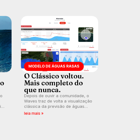
97,2
MODELO DE ÁGUAS RASAS
O Clássico voltou.
ão
Mais completo do
que nunca.
do
Depois de ouvir a comunidade, o
Waves traz de volta a visualização
dica
clássica da previsão de águas
rasas, agora integrada à nova
leia mais »
plataforma e com previsão das
er
ondas para até 16 dias.