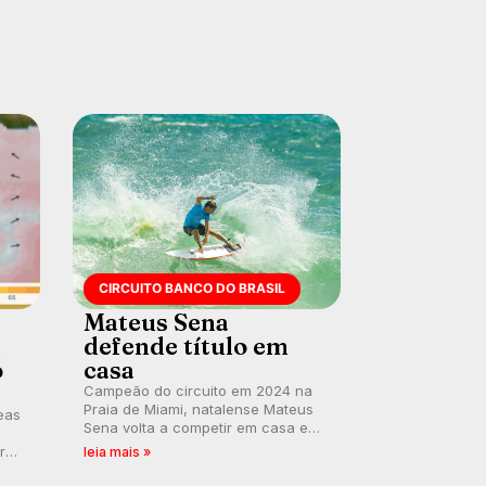
CIRCUITO BANCO DO BRASIL
Mateus Sena
h
defende título em
o
casa
Campeão do circuito em 2024 na
Praia de Miami, natalense Mateus
reas
Sena volta a competir em casa em
busca de manter a hegemonia
iro
leia mais »
potiguar em etapa do Circuito
tos
Banco do Brasil.