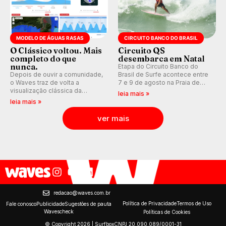
MODELO DE ÁGUAS RASAS
CIRCUITO BANCO DO BRASIL
O Clássico voltou. Mais
Circuito QS
completo do que
desembarca em Natal
nunca.
Etapa do Circuito Banco do
Depois de ouvir a comunidade,
Brasil de Surfe acontece entre
o Waves traz de volta a
7 e 9 de agosto na Praia de
visualização clássica da
Miami (RN), em disputas
leia mais »
previsão de águas rasas,
válidas pelo Qualifying Series
leia mais »
agora integrada à nova
(QS) 4.000 e pela corrida por
plataforma e com previsão das
vagas no Challenger Series.
ver mais
ondas para até 16 dias.
redacao@waves.com.br
Política de Privacidade
Termos de Uso
Fale conosco
Publicidade
Sugestões de pauta
Wavescheck
Políticas de Cookies
© Copyright 2026 | Surfbox
CNPJ 20.090.089/0001-31