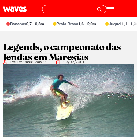
Bananas
0,7 - 0,8m
Praia Brava
1,6 - 2,0m
Juquei
1,1 - 1,3m
Legends, o campeonato das
lendas em Maresias
Por Redação Waves
03/07/2001