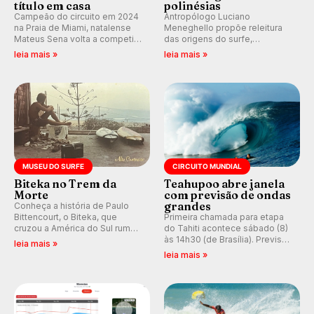
título em casa
polinésias
Campeão do circuito em 2024
Antropólogo Luciano
na Praia de Miami, natalense
Meneghello propõe releitura
Mateus Sena volta a competir
das origens do surfe,
em casa em busca de manter a
resgatando a cultura polinésia
leia mais »
leia mais »
hegemonia potiguar em etapa
e questionando a visão
do Circuito Banco do Brasil.
ocidental que transformou a
prática em esporte e indústria.
MUSEU DO SURFE
CIRCUITO MUNDIAL
Biteka no Trem da
Teahupoo abre janela
Morte
com previsão de ondas
grandes
Conheça a história de Paulo
Bittencourt, o Biteka, que
Primeira chamada para etapa
cruzou a América do Sul rumo
do Tahiti acontece sábado (8)
ao Pacífico em uma jornada
às 14h30 (de Brasília). Previsão
leia mais »
que se tornou um marco de
indica swell consistente.
leia mais »
aventura, resiliência e paixão
Medina embarca para evento e
pelo surfe.
WSL divulga baterias, com
Kelly Slater convidado.