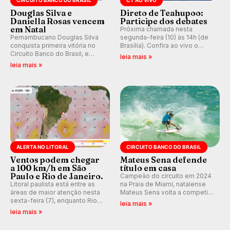
Douglas Silva e
Direto de Teahupoo:
Daniella Rosas vencem
Participe dos debates
em Natal
Próxima chamada nesta
Pernambucano Douglas Silva
segunda-feira (10) às 14h (de
conquista primeira vitória no
Brasília). Confira ao vivo o
Circuito Banco do Brasil, e
Outerknown Tahiti Pro 2026 e
leia mais »
peruana Daniella Rosas vence
participe dos comentários e
leia mais »
no feminino na etapa de Natal,
debates no nosso fórum,
disputada na Praia de Miami
durante as etapas da WSL.
(RN).
ALERTA NO LITORAL
CIRCUITO BANCO DO BRASIL
Ventos podem chegar
Mateus Sena defende
a 100 km/h em São
título em casa
Paulo e Rio de Janeiro.
Campeão do circuito em 2024
Litoral paulista está entre as
na Praia de Miami, natalense
áreas de maior atenção nesta
Mateus Sena volta a competir
sexta-feira (7), enquanto Rio
em casa em busca de manter a
leia mais »
de Janeiro também recebe
hegemonia potiguar em etapa
leia mais »
alerta para ventos fortes.
do Circuito Banco do Brasil.
Rajadas já chegaram a 97,2