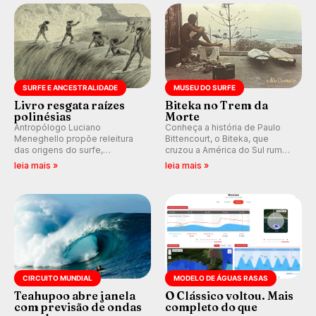
km/h em Itanhaém.
SURFE E ANCESTRALIDADE
MUSEU DO SURFE
Livro resgata raízes
Biteka no Trem da
polinésias
Morte
Antropólogo Luciano
Conheça a história de Paulo
Meneghello propõe releitura
Bittencourt, o Biteka, que
das origens do surfe,
cruzou a América do Sul rumo
resgatando a cultura polinésia
ao Pacífico em uma jornada
leia mais »
leia mais »
e questionando a visão
que se tornou um marco de
ocidental que transformou a
aventura, resiliência e paixão
prática em esporte e indústria.
pelo surfe.
CIRCUITO MUNDIAL
MODELO DE ÁGUAS RASAS
Teahupoo abre janela
O Clássico voltou. Mais
com previsão de ondas
completo do que