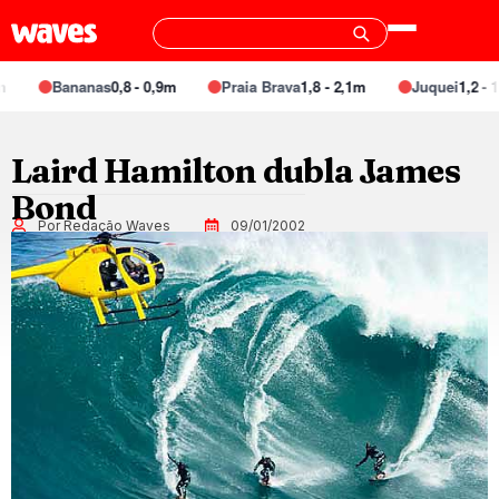
Bananas
0,8 - 0,9m
Praia Brava
1,8 - 2,1m
Juquei
1,2 - 1,
Laird Hamilton dubla James
Bond
Por Redação Waves
09/01/2002