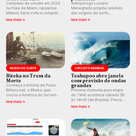
Campeão do circuito em 2024
Antropólogo Luciano
na Praia de Miami, natalense
Meneghello propõe releitura
Mateus Sena volta a competir
das origens do surfe,
em casa em busca de manter a
resgatando a cultura polinésia
leia mais »
leia mais »
hegemonia potiguar em etapa
e questionando a visão
do Circuito Banco do Brasil.
ocidental que transformou a
prática em esporte e indústria.
MUSEU DO SURFE
CIRCUITO MUNDIAL
Biteka no Trem da
Teahupoo abre janela
Morte
com previsão de ondas
grandes
Conheça a história de Paulo
Bittencourt, o Biteka, que
Primeira chamada para etapa
cruzou a América do Sul rumo
do Tahiti acontece sábado (8)
ao Pacífico em uma jornada
às 14h30 (de Brasília). Previsão
leia mais »
que se tornou um marco de
indica swell consistente.
leia mais »
aventura, resiliência e paixão
Medina embarca para evento e
pelo surfe.
WSL divulga baterias, com
Kelly Slater convidado.