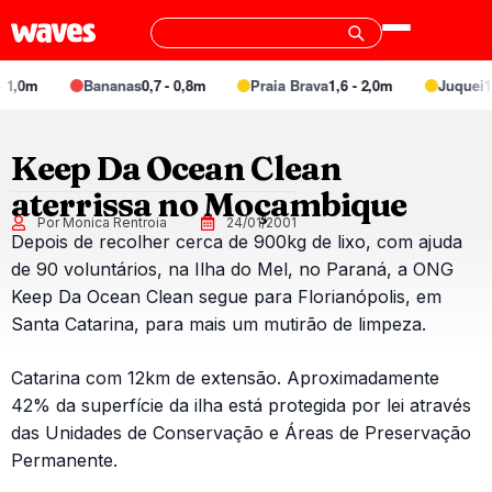
 1,0m
Bananas
0,7 - 0,8m
Praia Brava
1,6 - 2,0m
Juquei
1,
Keep Da Ocean Clean
aterrissa no Moçambique
Por Monica Rentroia
24/01/2001
Depois de recolher cerca de 900kg de lixo, com ajuda
de 90 voluntários, na Ilha do Mel, no Paraná, a ONG
Keep Da Ocean Clean segue para Florianópolis, em
Santa Catarina, para mais um mutirão de limpeza.
Catarina com 12km de extensão. Aproximadamente
42% da superfície da ilha está protegida por lei através
das Unidades de Conservação e Áreas de Preservação
Permanente.