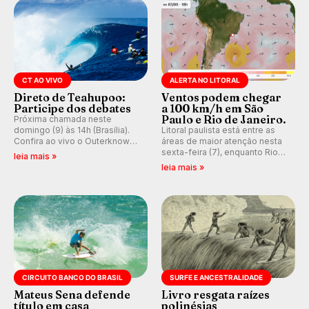
CT AO VIVO
ALERTA NO LITORAL
Direto de Teahupoo:
Ventos podem chegar
Participe dos debates
a 100 km/h em São
Paulo e Rio de Janeiro.
Próxima chamada neste
domingo (9) às 14h (Brasília).
Litoral paulista está entre as
Confira ao vivo o Outerknown
áreas de maior atenção nesta
Tahiti Pro 2026 e participe dos
sexta-feira (7), enquanto Rio
leia mais »
comentários e debates em
de Janeiro também recebe
leia mais »
tempo real no nosso fórum,
alerta para ventos fortes.
durante as etapas da WSL.
Rajadas já chegaram a 97,2
km/h em Itanhaém.
CIRCUITO BANCO DO BRASIL
SURFE E ANCESTRALIDADE
Mateus Sena defende
Livro resgata raízes
título em casa
polinésias