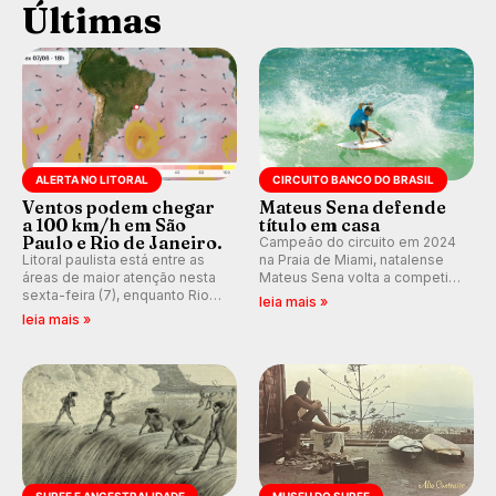
Últimas
ALERTA NO LITORAL
CIRCUITO BANCO DO BRASIL
Ventos podem chegar
Mateus Sena defende
a 100 km/h em São
título em casa
Paulo e Rio de Janeiro.
Campeão do circuito em 2024
Litoral paulista está entre as
na Praia de Miami, natalense
áreas de maior atenção nesta
Mateus Sena volta a competir
sexta-feira (7), enquanto Rio
em casa em busca de manter a
leia mais »
de Janeiro também recebe
hegemonia potiguar em etapa
leia mais »
alerta para ventos fortes.
do Circuito Banco do Brasil.
Rajadas já chegaram a 97,2
km/h em Itanhaém.