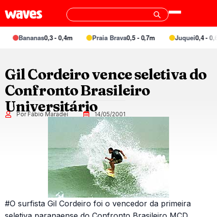
Bananas
0,3 - 0,4m
Praia Brava
0,5 - 0,7m
Juquei
0,4 - 0,6m
Gil Cordeiro vence seletiva do
Confronto Brasileiro
Universitário
Por Fábio Maradei
14/05/2001
#O surfista Gil Cordeiro foi o vencedor da primeira
seletiva paranaense do Confronto Brasileiro MCD