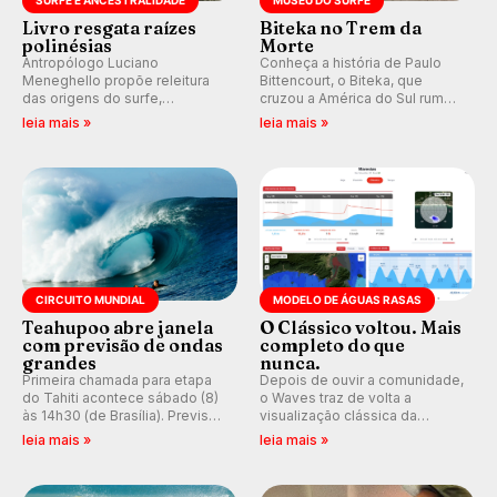
SURFE E ANCESTRALIDADE
MUSEU DO SURFE
Livro resgata raízes
Biteka no Trem da
polinésias
Morte
Antropólogo Luciano
Conheça a história de Paulo
Meneghello propõe releitura
Bittencourt, o Biteka, que
das origens do surfe,
cruzou a América do Sul rumo
resgatando a cultura polinésia
ao Pacífico em uma jornada
leia mais »
leia mais »
e questionando a visão
que se tornou um marco de
ocidental que transformou a
aventura, resiliência e paixão
prática em esporte e indústria.
pelo surfe.
CIRCUITO MUNDIAL
MODELO DE ÁGUAS RASAS
Teahupoo abre janela
O Clássico voltou. Mais
com previsão de ondas
completo do que
grandes
nunca.
Primeira chamada para etapa
Depois de ouvir a comunidade,
do Tahiti acontece sábado (8)
o Waves traz de volta a
às 14h30 (de Brasília). Previsão
visualização clássica da
indica swell consistente.
previsão de águas rasas,
leia mais »
leia mais »
Medina embarca para evento e
agora integrada à nova
WSL divulga baterias, com
plataforma e com previsão das
Kelly Slater convidado.
ondas para até 16 dias.