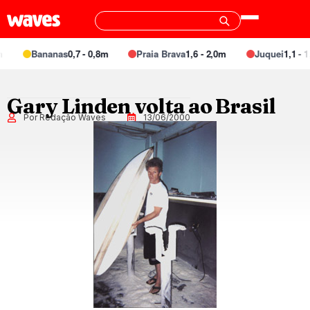
Bananas
0,7 - 0,8m
Praia Brava
1,6 - 2,0m
Juquei
1,1 - 1
Gary Linden volta ao Brasil
Por Redação Waves
13/06/2000