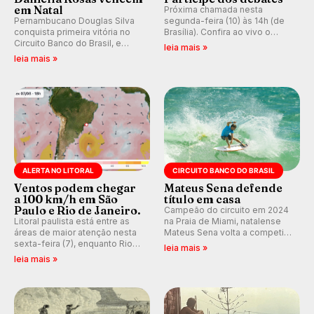
em Natal
Próxima chamada nesta
Pernambucano Douglas Silva
segunda-feira (10) às 14h (de
conquista primeira vitória no
Brasília). Confira ao vivo o
Circuito Banco do Brasil, e
Outerknown Tahiti Pro 2026 e
leia mais »
peruana Daniella Rosas vence
participe dos comentários e
leia mais »
no feminino na etapa de Natal,
debates no nosso fórum,
disputada na Praia de Miami
durante as etapas da WSL.
(RN).
ALERTA NO LITORAL
CIRCUITO BANCO DO BRASIL
Ventos podem chegar
Mateus Sena defende
a 100 km/h em São
título em casa
Paulo e Rio de Janeiro.
Campeão do circuito em 2024
Litoral paulista está entre as
na Praia de Miami, natalense
áreas de maior atenção nesta
Mateus Sena volta a competir
sexta-feira (7), enquanto Rio
em casa em busca de manter a
leia mais »
de Janeiro também recebe
hegemonia potiguar em etapa
leia mais »
alerta para ventos fortes.
do Circuito Banco do Brasil.
Rajadas já chegaram a 97,2
km/h em Itanhaém.