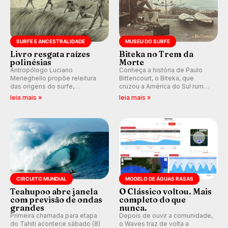
SURFE E ANCESTRALIDADE
MUSEU DO SURFE
Livro resgata raízes
Biteka no Trem da
polinésias
Morte
Antropólogo Luciano
Conheça a história de Paulo
Meneghello propõe releitura
Bittencourt, o Biteka, que
das origens do surfe,
cruzou a América do Sul rumo
resgatando a cultura polinésia
ao Pacífico em uma jornada
leia mais »
leia mais »
e questionando a visão
que se tornou um marco de
ocidental que transformou a
aventura, resiliência e paixão
prática em esporte e indústria.
pelo surfe.
CIRCUITO MUNDIAL
MODELO DE ÁGUAS RASAS
Teahupoo abre janela
O Clássico voltou. Mais
com previsão de ondas
completo do que
grandes
nunca.
Primeira chamada para etapa
Depois de ouvir a comunidade,
do Tahiti acontece sábado (8)
o Waves traz de volta a