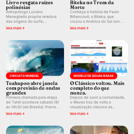
Livro resgata raízes
Biteka no Trem da
polinésias
Morte
Antropólogo Luciano
Conheça a história de Paulo
Meneghello propõe releitura
Bittencourt, o Biteka, que
das origens do surfe,
cruzou a América do Sul rumo
resgatando a cultura polinésia
ao Pacífico em uma jornada
leia mais »
leia mais »
e questionando a visão
que se tornou um marco de
ocidental que transformou a
aventura, resiliência e paixão
prática em esporte e indústria.
pelo surfe.
CIRCUITO MUNDIAL
MODELO DE ÁGUAS RASAS
Teahupoo abre janela
O Clássico voltou. Mais
com previsão de ondas
completo do que
grandes
nunca.
Primeira chamada para etapa
Depois de ouvir a comunidade,
do Tahiti acontece sábado (8)
o Waves traz de volta a
às 14h30 (de Brasília). Previsão
visualização clássica da
indica swell consistente.
previsão de águas rasas,
leia mais »
leia mais »
Medina embarca para evento e
agora integrada à nova
WSL divulga baterias, com
plataforma e com previsão das
Kelly Slater convidado.
ondas para até 16 dias.