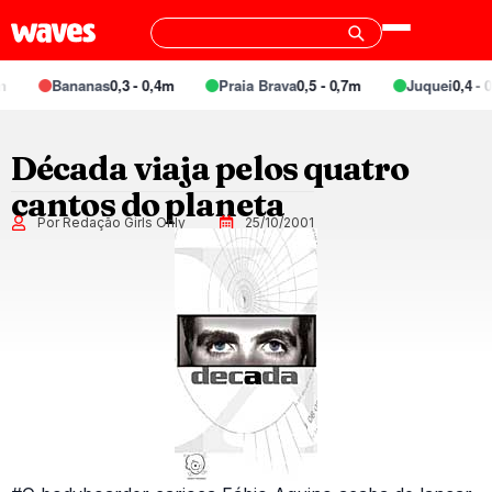
Bananas
0,3 - 0,4m
Praia Brava
0,5 - 0,7m
Juquei
0,4 - 0
Década viaja pelos quatro
cantos do planeta
Por Redação Girls Only
25/10/2001