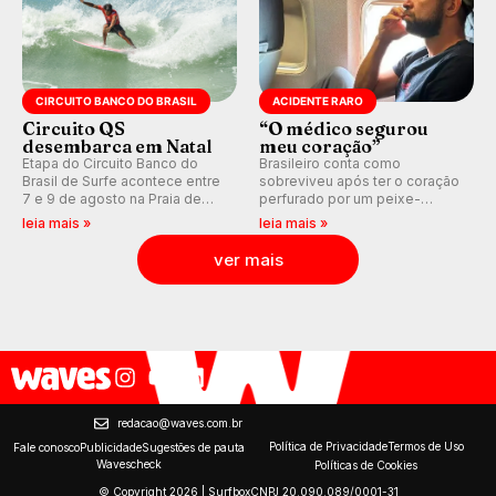
CIRCUITO BANCO DO BRASIL
ACIDENTE RARO
Circuito QS
“O médico segurou
desembarca em Natal
meu coração”
Etapa do Circuito Banco do
Brasileiro conta como
Brasil de Surfe acontece entre
sobreviveu após ter o coração
7 e 9 de agosto na Praia de
perfurado por um peixe-
Miami (RN), em disputas
agulha enquanto surfava na
leia mais »
leia mais »
válidas pelo Qualifying Series
Costa Rica.
(QS) 4.000 e pela corrida por
ver mais
vagas no Challenger Series.
redacao@waves.com.br
Política de Privacidade
Termos de Uso
Fale conosco
Publicidade
Sugestões de pauta
Wavescheck
Políticas de Cookies
© Copyright 2026 | Surfbox
CNPJ 20.090.089/0001-31