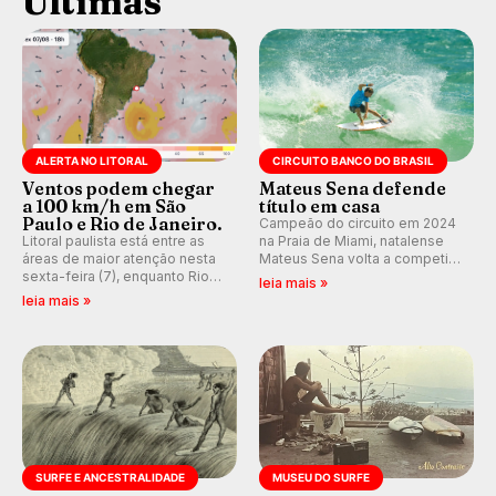
Últimas
ALERTA NO LITORAL
CIRCUITO BANCO DO BRASIL
Ventos podem chegar
Mateus Sena defende
a 100 km/h em São
título em casa
Paulo e Rio de Janeiro.
Campeão do circuito em 2024
Litoral paulista está entre as
na Praia de Miami, natalense
áreas de maior atenção nesta
Mateus Sena volta a competir
sexta-feira (7), enquanto Rio
em casa em busca de manter a
leia mais »
de Janeiro também recebe
hegemonia potiguar em etapa
leia mais »
alerta para ventos fortes.
do Circuito Banco do Brasil.
Rajadas já chegaram a 97,2
km/h em Itanhaém.
SURFE E ANCESTRALIDADE
MUSEU DO SURFE