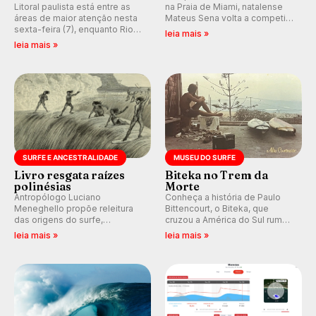
Litoral paulista está entre as
na Praia de Miami, natalense
áreas de maior atenção nesta
Mateus Sena volta a competir
sexta-feira (7), enquanto Rio
em casa em busca de manter a
leia mais »
de Janeiro também recebe
hegemonia potiguar em etapa
leia mais »
alerta para ventos fortes.
do Circuito Banco do Brasil.
Rajadas já chegaram a 97,2
km/h em Itanhaém.
SURFE E ANCESTRALIDADE
MUSEU DO SURFE
Livro resgata raízes
Biteka no Trem da
polinésias
Morte
Antropólogo Luciano
Conheça a história de Paulo
Meneghello propõe releitura
Bittencourt, o Biteka, que
das origens do surfe,
cruzou a América do Sul rumo
resgatando a cultura polinésia
ao Pacífico em uma jornada
leia mais »
leia mais »
e questionando a visão
que se tornou um marco de
ocidental que transformou a
aventura, resiliência e paixão
prática em esporte e indústria.
pelo surfe.