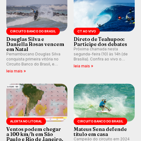
CIRCUITO BANCO DO BRASIL
CT AO VIVO
Douglas Silva e
Direto de Teahupoo:
Daniella Rosas vencem
Participe dos debates
em Natal
Próxima chamada nesta
Pernambucano Douglas Silva
segunda-feira (10) às 14h (de
conquista primeira vitória no
Brasília). Confira ao vivo o
Circuito Banco do Brasil, e
Outerknown Tahiti Pro 2026 e
leia mais »
peruana Daniella Rosas vence
participe dos comentários e
leia mais »
no feminino na etapa de Natal,
debates no nosso fórum,
disputada na Praia de Miami
durante as etapas da WSL.
(RN).
ALERTA NO LITORAL
CIRCUITO BANCO DO BRASIL
Ventos podem chegar
Mateus Sena defende
a 100 km/h em São
título em casa
Paulo e Rio de Janeiro.
Campeão do circuito em 2024