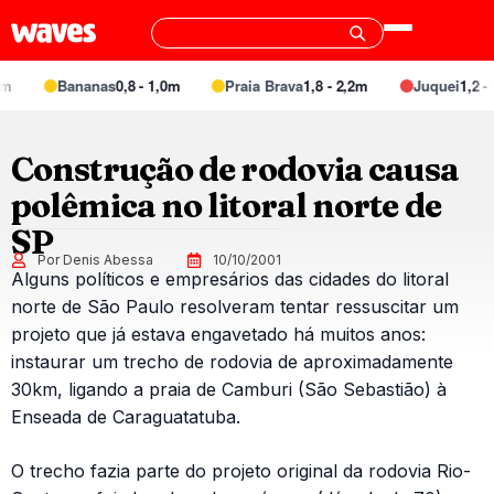
Bananas
0,8 - 1,0m
Praia Brava
1,8 - 2,2m
Juquei
1,2 - 1
Construção de rodovia causa
polêmica no litoral norte de
SP
Por Denis Abessa
10/10/2001
Alguns políticos e empresários das cidades do litoral
norte de São Paulo resolveram tentar ressuscitar um
projeto que já estava engavetado há muitos anos:
instaurar um trecho de rodovia de aproximadamente
30km, ligando a praia de Camburi (São Sebastião) à
Enseada de Caraguatatuba.
O trecho fazia parte do projeto original da rodovia Rio-