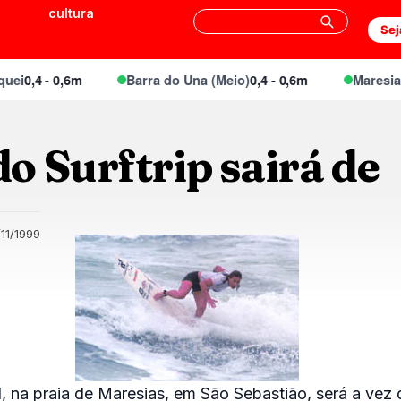
cultura
Sej
i
0,4 - 0,6m
Barra do Una (Meio)
0,4 - 0,6m
Maresias 
 Surftrip sairá de
11/1999
, na praia de Maresias, em São Sebastião, será a vez