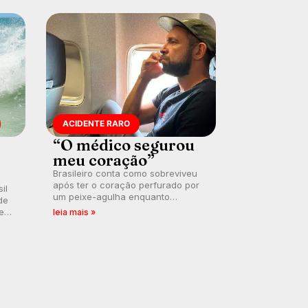
ACIDENTE RARO
“O médico segurou
meu coração”
Brasileiro conta como sobreviveu
após ter o coração perfurado por
il
um peixe-agulha enquanto
de
surfava na Costa Rica.
 em
leia mais »
a
.