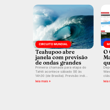
CIRCUITO MUNDIAL
M
Teahupoo abre
O 
janela com previsão
Ma
de ondas grandes
qu
Primeira chamada para etapa do
Depo
Tahiti acontece sábado (8) às
Wave
14h30 (de Brasília). Previsão indica
clás
swell consistente. Medina
rasa
leia mais »
leia
embarca para evento e WSL
plat
divulga baterias, com Kelly Slater
onda
convidado.