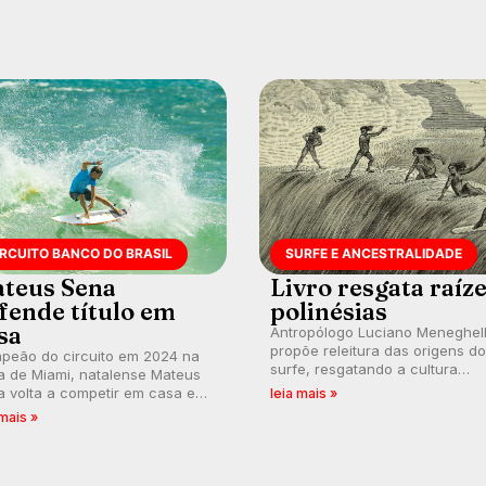
IRCUITO BANCO DO BRASIL
SURFE E ANCESTRALIDADE
teus Sena
Livro resgata raíz
fende título em
polinésias
sa
Antropólogo Luciano Meneghel
propõe releitura das origens do
peão do circuito em 2024 na
surfe, resgatando a cultura
a de Miami, natalense Mateus
polinésia e questionando a vis
 volta a competir em casa em
leia mais »
ocidental que transformou a
ca de manter a hegemonia
 mais »
prática em esporte e indústria.
guar em etapa do Circuito
o do Brasil.