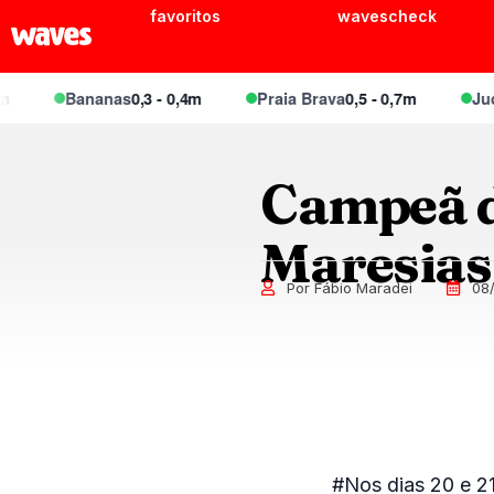
favoritos
wavescheck
Bananas
0,3 - 0,4m
Praia Brava
0,5 - 0,7m
Juque
Campeã do
Maresias
Por Fábio Maradei
08/
#Nos dias 20 e 21