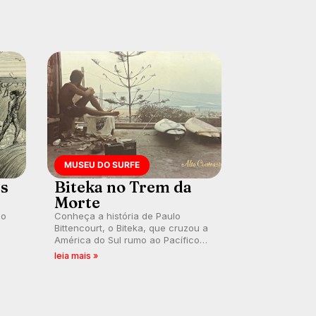
MUSEU DO SURFE
es
Biteka no Trem da
Morte
lo
Conheça a história de Paulo
Bittencourt, o Biteka, que cruzou a
América do Sul rumo ao Pacífico
ão
em uma jornada que se tornou um
leia mais »
marco de aventura, resiliência e
paixão pelo surfe.