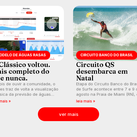
ODELO DE ÁGUAS RASAS
CIRCUITO BANCO DO BRASIL
Clássico voltou.
Circuito QS
is completo do
desembarca em
e nunca.
Natal
is de ouvir a comunidade, o
Etapa do Circuito Banco do Bras
s traz de volta a visualização
de Surfe acontece entre 7 e 9 
sica da previsão de águas
agosto na Praia de Miami (RN),
s, agora integrada à nova
disputas válidas pelo Qualifying
 mais »
leia mais »
aforma e com previsão das
Series (QS) 4.000 e pela corrid
s para até 16 dias.
por vagas no Challenger Series
ver mais