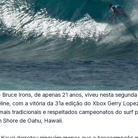
Bruce Irons, de apenas 21 anos, viveu nesta segunda 
ine, com a vitória da 31a edição do Xbox Gerry Lopez
ais tradicionais e respeitados campeonatos do surf pr
h Shore de Oahu, Hawaii.
 o Kauai derrotou ninguém menos que o hexacampeão m