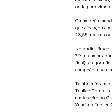
onda para virar a 
O campeão mundia
que alcançou a mé
23,55, mas os ou
No pódio, Bruce I
?Estou amarradão
final), e agora f
campeão, que emb
Também foram pre
Tríplice Coroa Ha
um terceiro no G
Year? da Tríplice