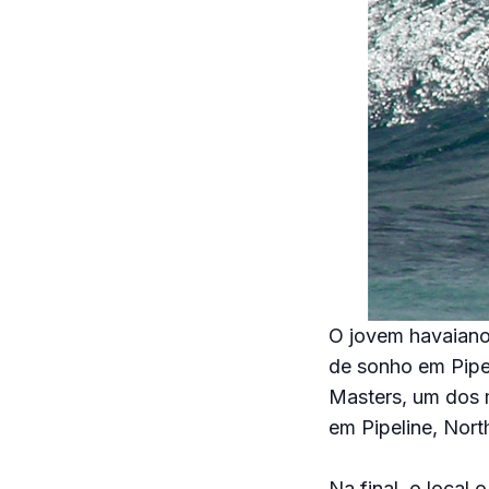
O jovem havaiano 
de sonho em Pipel
Masters, um dos m
em Pipeline, Nort
Na final, o local