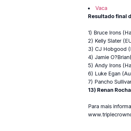
Vaca
Resultado final 
1) Bruce Irons (H
2) Kelly Slater (E
3) CJ Hobgood 
4) Jamie O?Bria
5) Andy Irons (H
6) Luke Egan (Au
7) Pancho Sulliv
13) Renan Rocha
Para mais infor
www.triplecrowno