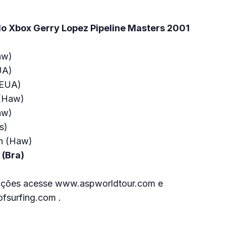
do Xbox Gerry Lopez Pipeline Masters 2001
aw)
UA)
(EUA)
n(Haw)
aw)
s)
an (Haw)
 (Bra)
mações acesse www.aspworldtour.com e
fsurfing.com .