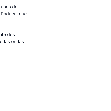
2 anos de
u Padaca, que
ente dos
a das ondas