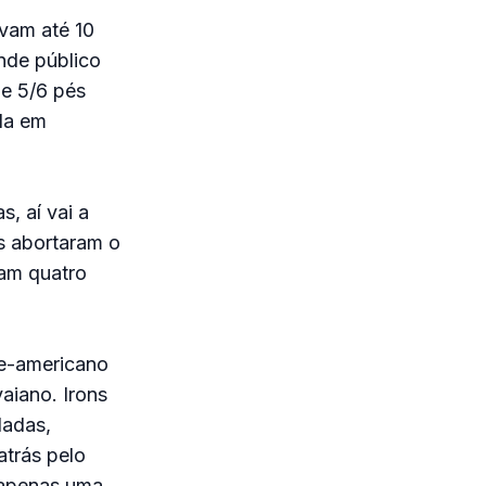
vam até 10
nde público
de 5/6 pés
da em
, aí vai a
es abortaram o
ram quatro
rte-americano
aiano. Irons
dadas,
atrás pelo
 apenas uma