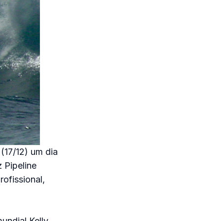
(17/12) um dia
 Pipeline
ofissional,
undial Kelly