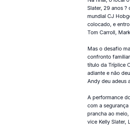
Slater, 29 anos 
mundial CJ Hobgoo
colocado, e entr
Tom Carroll, Mark
Mas o desafio ma
confronto familia
título da Tríplic
adiante e não de
Andy deu adeus a
A performance do
com a segurança 
prancha ao meio, 
vice Kelly Slater,