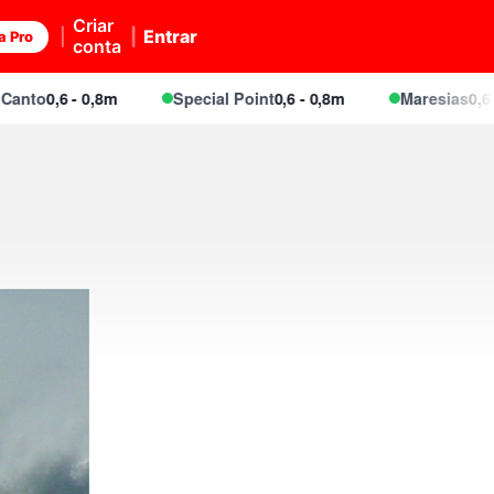
Criar
Entrar
a Pro
conta
o
0,6 - 0,8m
Special Point
0,6 - 0,8m
Maresias
0,6 - 0,8m