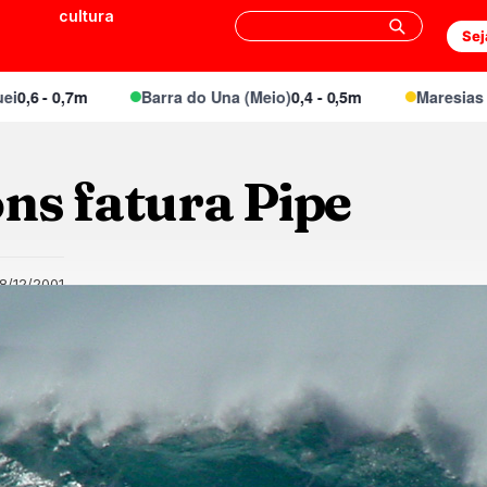
cultura
Sej
- 0,7m
Barra do Una (Meio)
0,4 - 0,5m
Maresias Cant
ns fatura Pipe
18/12/2001