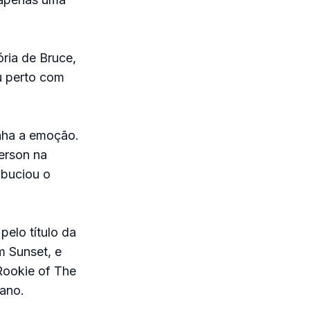
ria de Bruce,
u perto com
anha a emoção.
erson na
lbuciou o
elo título da
m Sunset, e
Rookie of The
 ano.