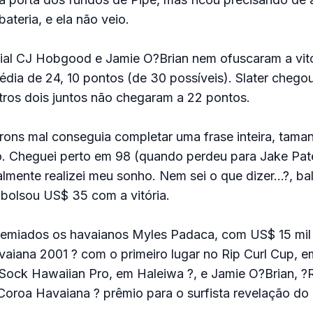
bateria, e ela não veio.
l CJ Hobgood e Jamie O?Brian nem ofuscaram a vitó
dia de 24, 10 pontos (de 30 possíveis). Slater chego
tros dois juntos não chegaram a 22 pontos.
rons mal conseguia completar uma frase inteira, tam
. Cheguei perto em 98 (quando perdeu para Jake Pat
inalmente realizei meu sonho. Nem sei o que dizer…?, ba
olsou US$ 35 com a vitória.
miados os havaianos Myles Padaca, com US$ 15 mil p
vaiana 2001 ? com o primeiro lugar no Rip Curl Cup, e
-Sock Hawaiian Pro, em Haleiwa ?, e Jamie O?Brian, ?
 Coroa Havaiana ? prêmio para o surfista revelação do