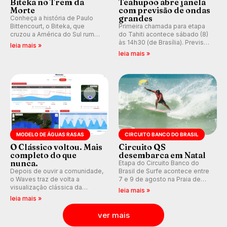
Biteka no Trem da
Teahupoo abre janela
Morte
com previsão de ondas
grandes
Conheça a história de Paulo
Bittencourt, o Biteka, que
Primeira chamada para etapa
cruzou a América do Sul rumo
do Tahiti acontece sábado (8)
ao Pacífico em uma jornada
às 14h30 (de Brasília). Previsão
leia mais »
que se tornou um marco de
indica swell consistente.
leia mais »
aventura, resiliência e paixão
Medina embarca para evento e
pelo surfe.
WSL divulga baterias, com
Kelly Slater convidado.
MODELO DE ÁGUAS RASAS
CIRCUITO BANCO DO BRASIL
O Clássico voltou. Mais
Circuito QS
completo do que
desembarca em Natal
nunca.
Etapa do Circuito Banco do
Depois de ouvir a comunidade,
Brasil de Surfe acontece entre
o Waves traz de volta a
7 e 9 de agosto na Praia de
visualização clássica da
Miami (RN), em disputas
leia mais »
previsão de águas rasas,
válidas pelo Qualifying Series
leia mais »
agora integrada à nova
(QS) 4.000 e pela corrida por
plataforma e com previsão das
vagas no Challenger Series.
ver mais
ondas para até 16 dias.