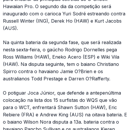
Hawaiian Pro. O segundo dia da competição será
inaugurado com o carioca Yuri Sodré estreando contra
Russell Winter (ING), Derek Ho (HAW) e Kurt Jacobs
(AUS).
Na quinta bateria da segunda fase, que será realizada
nesta sexta-feira, o gaúcho Rodrigo Dornelles pega
Ross Williams (HAW), Eneko Acero (ESP) e Wiki Vila
(HAW). Na disputa seguinte, tem o baiano Christiano
Spirro contra o havaiano Jamie O?Brien e os
australianos Todd Prestage e Darren O?Rafferty.
O potiguar Joca Júnior, que defende a antepenúltima
colocação na lista dos 15 surfistas do WQS que vão
para o WCT, enfrentará Shawn Sutton (HAW), Eric
Rebiere (FRA) e Andrew King (AUS) na oitava bateria. E
o baiano Wilson Nora disputa a 13a. bateria contra o
havaiano Pancho Sullivan e os australianos Kieren