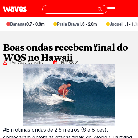
Bananas
0,7 - 0,8m
Praia Brava
1,6 - 2,0m
Juquei
1,1 - 1,3m
Boas ondas recebem final do
WQS no Hawaii
Por João Carvalho
16/11/2001
#Em ótimas ondas de 2,5 metros (6 a 8 pés),
começaram ontem as etapas finais do World Qualifying