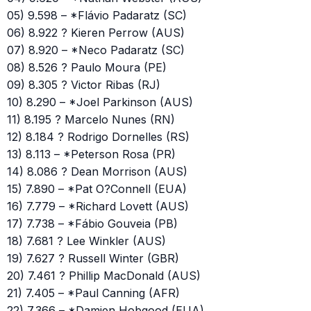
05) 9.598 – *Flávio Padaratz (SC)
06) 8.922 ? Kieren Perrow (AUS)
07) 8.920 – *Neco Padaratz (SC)
08) 8.526 ? Paulo Moura (PE)
09) 8.305 ? Victor Ribas (RJ)
10) 8.290 – *Joel Parkinson (AUS)
11) 8.195 ? Marcelo Nunes (RN)
12) 8.184 ? Rodrigo Dornelles (RS)
13) 8.113 – *Peterson Rosa (PR)
14) 8.086 ? Dean Morrison (AUS)
15) 7.890 – *Pat O?Connell (EUA)
16) 7.779 – *Richard Lovett (AUS)
17) 7.738 – *Fábio Gouveia (PB)
18) 7.681 ? Lee Winkler (AUS)
19) 7.627 ? Russell Winter (GBR)
20) 7.461 ? Phillip MacDonald (AUS)
21) 7.405 – *Paul Canning (AFR)
22) 7.366 – *Damien Hobgood (EUA)