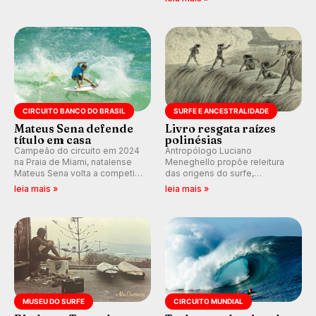
tempo real no nosso fórum,
alerta para ventos fortes.
durante as etapas da WSL.
Rajadas já chegaram a 97,2
km/h em Itanhaém.
CIRCUITO BANCO DO BRASIL
SURFE E ANCESTRALIDADE
Mateus Sena defende
Livro resgata raízes
título em casa
polinésias
Campeão do circuito em 2024
Antropólogo Luciano
na Praia de Miami, natalense
Meneghello propõe releitura
Mateus Sena volta a competir
das origens do surfe,
em casa em busca de manter a
resgatando a cultura polinésia
leia mais »
leia mais »
hegemonia potiguar em etapa
e questionando a visão
do Circuito Banco do Brasil.
ocidental que transformou a
prática em esporte e indústria.
MUSEU DO SURFE
CIRCUITO MUNDIAL