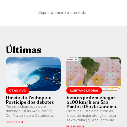
Seja o primeiro a comentar.
Últimas
CT AO VIVO
ALERTA NO LITORAL
Direto de Teahupoo:
Ventos podem chegar
Participe dos debates
a 100 km/h em São
Paulo e Rio de Janeiro.
Próxima chamada neste
domingo (9) às 14h (Brasília).
Litoral paulista está entre as
Confira ao vivo o Outerknown
áreas de maior atenção nesta
Tahiti Pro 2026 e participe dos
sexta-feira (7), enquanto Rio
leia mais »
comentários e debates em
de Janeiro também recebe
leia mais »