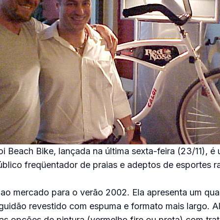
 Beach Bike, lançada na última sexta-feira (23/11), é 
úblico freqüentador de praias e adeptos de esportes ra
a ao mercado para o verão 2002. Ela apresenta um qu
guidão revestido com espuma e formato mais largo. Al
as opções de pintura (vermelho fire ou preta) com tr