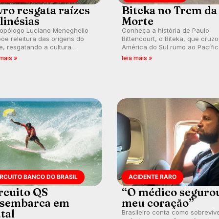
vro resgata raízes
Biteka no Trem da
linésias
Morte
ropólogo Luciano Meneghello
Conheça a história de Paulo
õe releitura das origens do
Bittencourt, o Biteka, que cruz
e, resgatando a cultura
América do Sul rumo ao Pacífi
nésia e questionando a visão
em uma jornada que se tornou
 mais »
leia mais »
ental que transformou a
marco de aventura, resiliência 
ica em esporte e indústria.
paixão pelo surfe.
IRCUITO BANCO DO BRASIL
ACIDENTE RARO
rcuito QS
“O médico seguro
sembarca em
meu coração”
tal
Brasileiro conta como sobreviv