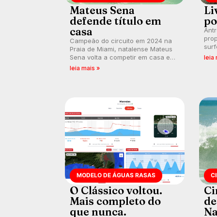
Mateus Sena
Li
defende título em
po
casa
Ant
prop
Campeão do circuito em 2024 na
surf
Praia de Miami, natalense Mateus
poli
Sena volta a competir em casa em
leia
ocid
busca de manter a hegemonia
leia mais »
prát
potiguar em etapa do Circuito
Banco do Brasil.
MODELO DE ÁGUAS RASAS
C
O Clássico voltou.
Ci
Mais completo do
de
que nunca.
Na