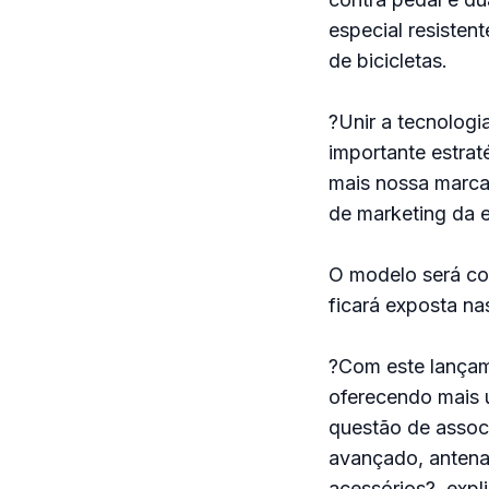
especial resisten
de bicicletas.
?Unir a tecnologi
importante estra
mais nossa marca 
de marketing da 
O modelo será com
ficará exposta nas
?Com este lançam
oferecendo mais 
questão de associ
avançado, antena
acessórios?, expl