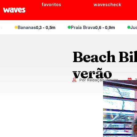
favoritos
wavescheck
Bananas
0,3 - 0,5m
Praia Brava
0,6 - 0,9m
Juquei
Beach Bik
verão
Por Redação Waves
2