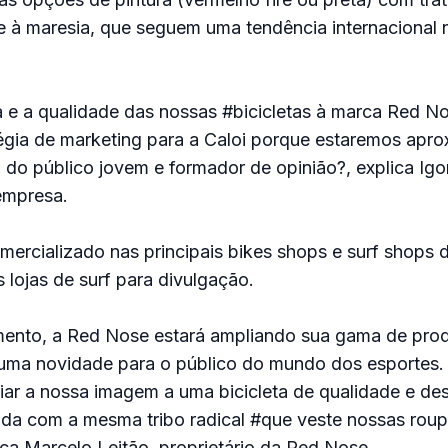
te à maresia, que seguem uma tendência internacional
a e a qualidade das nossas #bicicletas à marca Red N
tégia de marketing para a Caloi porque estaremos apr
do público jovem e formador de opinião?, explica Igor
empresa.
ercializado nas principais bikes shops e surf shops d
 lojas de surf para divulgação.
ento, a Red Nose estará ampliando sua gama de prod
uma novidade para o público do mundo dos esportes.
ar a nossa imagem a uma bicicleta de qualidade e de
da com a mesma tribo radical #que veste nossas roup
ica Marcelo Leitão, proprietário da Red Nose.