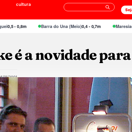
cultura
Sej
0,5 - 0,8m
Barra do Una (Meio)
0,4 - 0,7m
Maresias Ca
e é a novidade para
6/11/2001