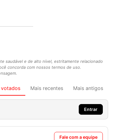
 saudável e de alto nível, estritamente relacionado
você concorda com nossos termos de uso.
mensagem.
 votados
Mais recentes
Mais antigos
Entrar
Fale com a equipe