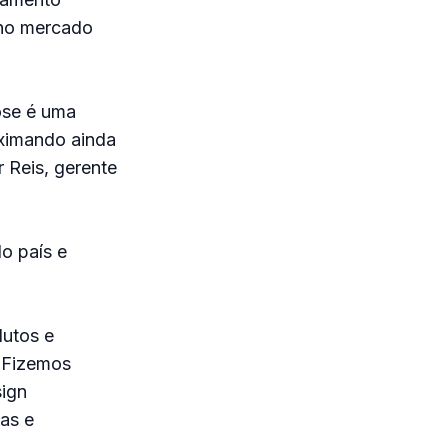
 no mercado
ose é uma
oximando ainda
 Reis, gerente
o país e
utos e
 Fizemos
sign
as e