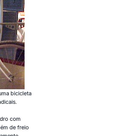
uma bicicleta
dicais.
adro com
ém de freio
atamento