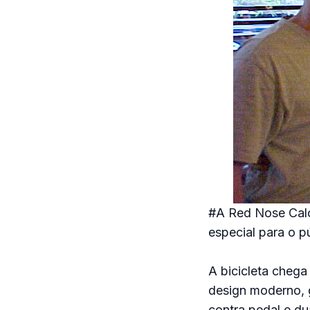
#A Red Nose Caloi
especial para o p
A bicicleta cheg
design moderno, 
contra pedal e du