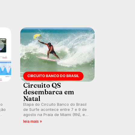
prática em esporte e indústria.
CIRCUITO BANCO DO BRASIL
Circuito QS
desembarca em
Natal
 o
Etapa do Circuito Banco do Brasil
ção
de Surfe acontece entre 7 e 9 de
agosto na Praia de Miami (RN), em
disputas válidas pelo Qualifying
leia mais »
Series (QS) 4.000 e pela corrida
por vagas no Challenger Series.