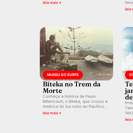
surfistas do mundo. E participe dos
feir
leia mais »
debates em tempo real durante as
tamb
leia
etapas do Mundial da WSL.
fort
km/
MUSEU DO SURFE
C
Biteka no Trem da
Te
Morte
ja
de
Conheça a história de Paulo
Bittencourt, o Biteka, que cruzou a
Pri
América do Sul rumo ao Pacífico
Tahi
em uma jornada que se tornou um
14h3
leia mais »
marco de aventura, resiliência e
swel
leia
paixão pelo surfe.
emb
divu
con