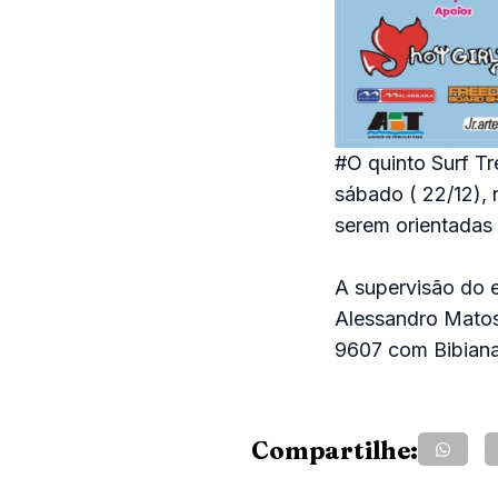
#O quinto Surf T
sábado ( 22/12), 
serem orientadas 
A supervisão do e
Alessandro Matos 
9607 com Bibiana.
Compartilhe: