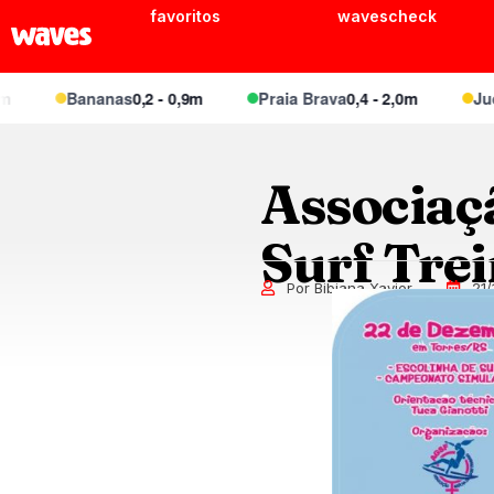
favoritos
wavescheck
Bananas
0,2 - 0,9m
Praia Brava
0,4 - 2,0m
Juque
Associaç
Surf Tre
Por Bibiana Xavier
21/