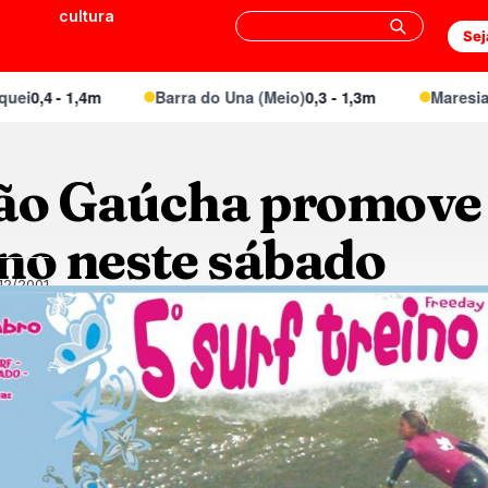
cultura
Sej
i
0,4 - 1,4m
Barra do Una (Meio)
0,3 - 1,3m
Maresias C
ão Gaúcha promove
ino neste sábado
12/2001