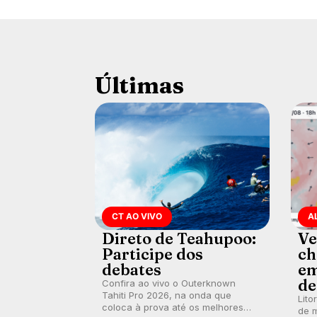
Últimas
CT AO VIVO
A
Direto de Teahupoo:
Ve
Participe dos
ch
debates
em
de
Confira ao vivo o Outerknown
Tahiti Pro 2026, na onda que
Lito
coloca à prova até os melhores
de m