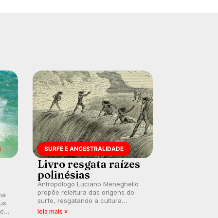
SURFE E ANCESTRALIDADE
Livro resgata raízes
polinésias
Antropólogo Luciano Meneghello
propõe releitura das origens do
na
surfe, resgatando a cultura
us
polinésia e questionando a visão
 em
leia mais »
ocidental que transformou a