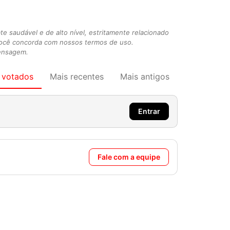
 saudável e de alto nível, estritamente relacionado
você concorda com nossos termos de uso.
mensagem.
 votados
Mais recentes
Mais antigos
Entrar
Fale com a equipe