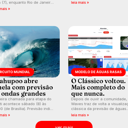
busca de manter a hegemonia
a (7), enquanto Rio de Janeiro
leia mais »
potiguar em etapa do Circuito
ém recebe alerta para ventos
 mais »
Banco do Brasil.
es. Rajadas já chegaram a 97,2
h em Itanhaém.
IRCUITO MUNDIAL
MODELO DE ÁGUAS RASAS
ahupoo abre
O Clássico voltou.
nela com previsão
Mais completo do
 ondas grandes
que nunca.
meira chamada para etapa do
Depois de ouvir a comunidade,
ti acontece sábado (8) às
Waves traz de volta a visualiza
0 (de Brasília). Previsão indica
clássica da previsão de águas
l consistente. Medina
rasas, agora integrada à nova
 mais »
leia mais »
arca para evento e WSL
plataforma e com previsão das
lga baterias, com Kelly Slater
ondas para até 16 dias.
ver mais
vidado.