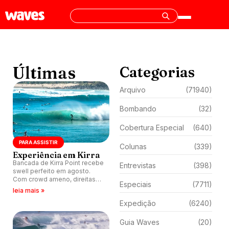
Últimas
Categorias
Arquivo
(71940)
Bombando
(32)
Cobertura Especial
(640)
PARA ASSISTIR
Colunas
(339)
Experiência em Kirra
Bancada de Kirra Point recebe
Entrevistas
(398)
swell perfeito em agosto.
Com crowd ameno, direitas
Especiais
(7711)
reforçam potencial da região.
leia mais »
Expedição
(6240)
Guia Waves
(20)