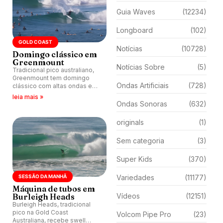
Guia Waves
(12234)
Longboard
(102)
GOLD COAST
Notícias
(10728)
Domingo clássico em
Greenmount
Notícias Sobre
(5)
Tradicional pico australiano,
Greenmount tem domingo
Ondas Artificiais
(728)
clássico com altas ondas e
muito crowd.
leia mais »
Ondas Sonoras
(632)
originals
(1)
Sem categoria
(3)
Super Kids
(370)
SESSÃO DA MANHÃ
Variedades
(11177)
Máquina de tubos em
Burleigh Heads
Vídeos
(12151)
Burleigh Heads, tradicional
pico na Gold Coast
Volcom Pipe Pro
(23)
Australiana, recebe swell