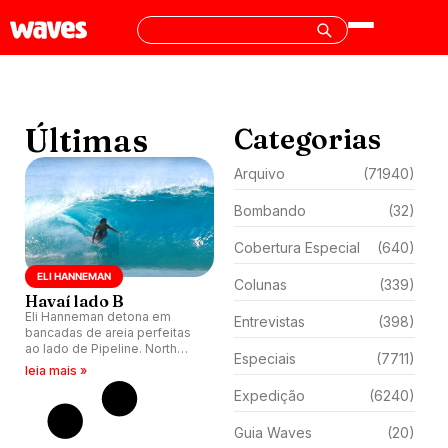
Últimas
Categorias
Arquivo
(71940)
Bombando
(32)
Cobertura Especial
(640)
ELI HANNEMAN
Colunas
(339)
Havaí lado B
Eli Hanneman detona em
Entrevistas
(398)
bancadas de areia perfeitas
ao lado de Pipeline. North
Especiais
(7711)
Shore revela ondas inusitadas
leia mais »
e divertidas fora do padrão
Expedição
(6240)
clássico.
Guia Waves
(20)