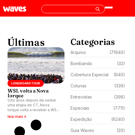
Últimas
Categorias
Arquivo
(71940)
Bombando
(32)
Cobertura Especial
(640)
LONGBOARD TOUR
Colunas
(339)
WSL volta a Nova
Iorque
Entrevistas
(398)
Oito anos depois de sediar
uma etapa do CT, Nova
Especiais
(7711)
Iorque volta a receber a WSL,
desta vez para o Mundial de
leia mais »
Expedição
(6240)
Longboard.
Guia Waves
(20)