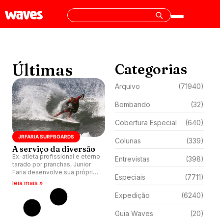
Últimas
Categorias
Arquivo
(71940)
Bombando
(32)
Cobertura Especial
(640)
JRFARIA SURFBOARDS
Colunas
(339)
A serviço da diversão
Ex-atleta profissional e eterno
Entrevistas
(398)
tarado por pranchas, Junior
Faria desenvolve sua própria
Especiais
(7711)
marca de shapes.
leia mais »
Expedição
(6240)
Guia Waves
(20)