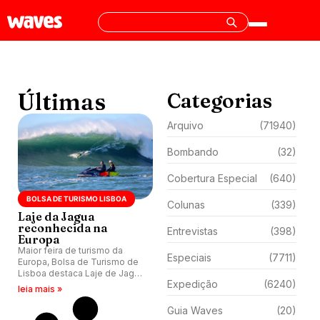
Últimas
Categorias
Arquivo
(71940)
Bombando
(32)
Cobertura Especial
(640)
BOLSA DE TURISMO LISBOA
Colunas
(339)
Laje da Jagua
reconhecida na
Entrevistas
(398)
Europa
Maior feira de turismo da
Especiais
(7711)
Europa, Bolsa de Turismo de
Lisboa destaca Laje de Jagua
Expedição
(6240)
e Fluss Haus Land.
leia mais »
Guia Waves
(20)