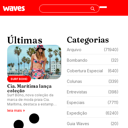
Últimas
Categorias
Arquivo
(71940)
Bombando
(32)
Cobertura Especial
(640)
SURF BOHO
Colunas
(339)
Cia. Marítima lança
coleção
Entrevistas
(398)
Surf Boho, nova coleção da
marca de moda praia Cia.
Especiais
(7711)
Marítima, destaca a estampa
Wave, uma exclusividade
leia mais »
Expedição
(6240)
inspirada em ondas coloridas
e vibrantes.
Guia Waves
(20)