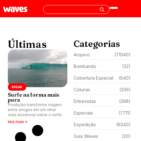
Últimas
Categorias
Arquivo
(71940)
Bombando
(32)
Cobertura Especial
(640)
BREAK
Colunas
(339)
Surfe na forma mais
pura
Entrevistas
(398)
Produção transforma viagem
entre amigos em um olhar
Especiais
(7711)
mais essencial sobre o surfe.
leia mais »
Expedição
(6240)
Guia Waves
(20)