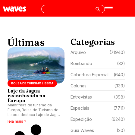
Últimas
Categorias
Arquivo
(71940)
Bombando
(32)
Cobertura Especial
(640)
BOLSA DE TURISMO LISBOA
Colunas
(339)
Laje da Jagua
reconhecida na
Entrevistas
(398)
Europa
Maior feira de turismo da
Especiais
(7711)
Europa, Bolsa de Turismo de
Lisboa destaca Laje de Jagua
Expedição
(6240)
e Fluss Haus Land.
leia mais »
Guia Waves
(20)