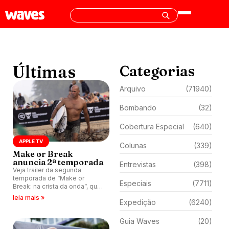
Últimas
Categorias
Arquivo
(71940)
Bombando
(32)
Cobertura Especial
(640)
APPLE TV
Colunas
(339)
Make or Break
anuncia 2ª temporada
Entrevistas
(398)
Veja trailer da segunda
temporada de “Make or
Especiais
(7711)
Break: na crista da onda”, que
estreia em 17 de fevereiro no
leia mais »
Expedição
(6240)
Apple Tv.
Guia Waves
(20)