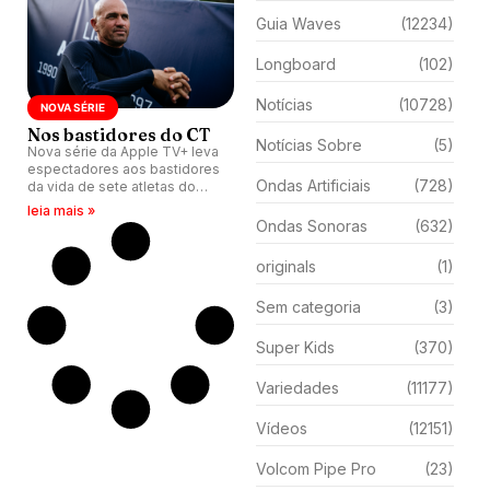
Guia Waves
(12234)
Longboard
(102)
Notícias
(10728)
NOVA SÉRIE
Nos bastidores do CT
Notícias Sobre
(5)
Nova série da Apple TV+ leva
espectadores aos bastidores
Ondas Artificiais
(728)
da vida de sete atletas do
Circuito Mundial.
leia mais »
Ondas Sonoras
(632)
originals
(1)
Sem categoria
(3)
Super Kids
(370)
Variedades
(11177)
Vídeos
(12151)
Volcom Pipe Pro
(23)